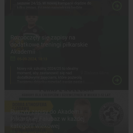
sezonie 24/25. W nowej kampanii dojdzie do
kilku zmian, z czego największą będzie
poszerzenie ligi o kategorię. Najbliższy
weekend będzie stać pod znakiem
piłkarskich emocji i wielu uśmiechów.
Rozpoczęły się zapisy na
dodatkowe treningi piłkarskie
Akademii
05-09-2024, 18:13
Nowy rok szkolny 2024/25 to idealny
moment, aby zastanowić się nad
dodatkowymi zajęciami, które pozwolą
Twojemu dziecku rozwijać swoje pasje i
hobby. Mamy idealne rozwiązanie dla
młodych zawodników, którzy chcą podnieść
poziom swoich umiejętności piłkarskich.
Indywidualne treningi piłkarskie Akademii w
oparciu o metodologię Indywidualnych
Fundamentów Gry wystartowały z zapisami
Ruszyły zapisy do Akademii
skierowanymi do chłopców i dziewczynek w
Piłkarskiej Falubaz w każdej
kategorii wiekowej 2013-2017. Projekt
pozwoli poprawić kondycję fizyczną oraz
kategorii wiekowej
umiejętności techniczne, takie jak: celność
podań, strzałów, dokładne prowadzenie piłki