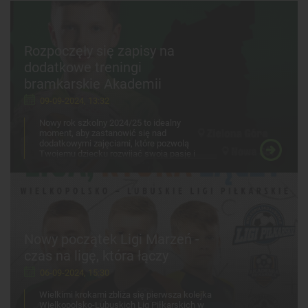
Rozpoczęły się zapisy na
dodatkowe treningi
bramkarskie Akademii
09-09-2024, 13:32
Nowy rok szkolny 2024/25 to idealny
moment, aby zastanowić się nad
dodatkowymi zajęciami, które pozwolą
Twojemu dziecku rozwijać swoją pasję i
hobby. Jeśli Twoje dziecko uwielbia grać na
bramce albo dopiero chce spróbować swoich
sił, to warto pomyśleć o treningach
bramkarskich Akademii w oparciu o system
metodologii Lubuskiej Akademii
Bramkarskiej. To zajęcia, które podniosą
umiejętności goalkeeperskie na wyższy
Nowy początek Ligi Marzeń -
poziom. Właśnie ruszyły zapisy na
bramkarskie treningi skierowane do
czas na ligę, która łączy
chłopców i dziewczynek w kategorii
wiekowej 2010-2017.
06-09-2024, 15:30
Wielkimi krokami zbliża się pierwsza kolejka
Wielkopolsko-Lubuskich Lig Piłkarskich w