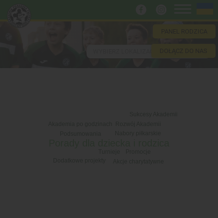
PANEL RODZICA
DOŁĄCZ DO NAS
WYBIERZ LOKALIZACJĘ
Sukcesy Akademii
Rozwój Akademii
Akademia po godzinach
Nabory piłkarskie
Podsumowania
Porady dla dziecka i rodzica
Turnieje
Promocje
Dodatkowe projekty
Akcje charytatywne