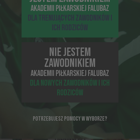
od 3. roku życia na treningi ogólnorozwojowe,
AKADEMII PIŁKARSKIEJ FALUBAZ
gdzie będą mogły rozwijać się na każdej
płaszczyźnie.
DLA TRENUJĄCYCH ZAWODNIKÓW I
ICH RODZICÓW
NIE JESTEM
ZAWODNIKIEM
AKADEMII PIŁKARSKIEJ FALUBAZ
DLA NOWYCH ZAWODNIKÓW I ICH
RODZICÓW
POTRZEBUJESZ POMOCY W WYBORZE?