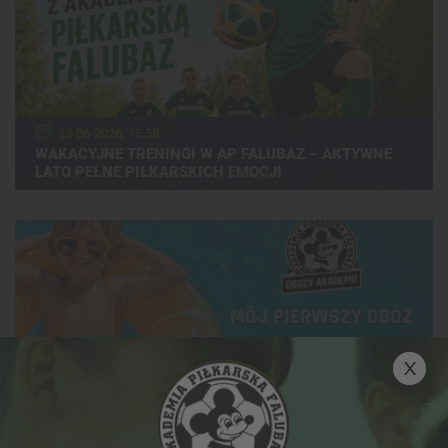
23-06-2026, 15:58
WAKACYJNE TRENINGI W AP FALUBAZ – AKTYWNE
LATO PEŁNE PIŁKARSKICH EMOCJI