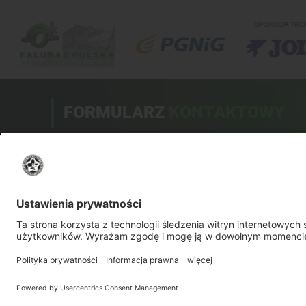
FORMULARZ
KONTAKTOWY
Drogi użytkowniku!
Przed wysłaniem pytania sprawdź, czy odpowiedź na
nie nie została umieszczona w bazie odpowiedzi na
najczęściej zadawane pytania.
NAJCZĘŚCIEJ ZADAWANE PYTANIA
Z
+48502741749
zapisy@akademiafalubaz.pl