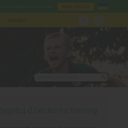
SZ SIĘ NA BEZPŁATNE TRENINGI
PANEL RODZICA
KONTAKT
WYBIERZ LOKALIZACJĘ
zygotuj dziecko na trening