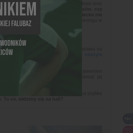
IKIEM
że zawodnik będzie ubrany w strój sportowy oraz
go nie należy zakładać dziecku dresów, czy
baw, na pewno na treningu żadne dziecko nie
m pomysłem będzie przebranie się po treningu w
KIEJ FALUBAZ
 spoconych ubraniach.
AWODNIKÓW
ra będzie zdecydowanie twardsza niż murawa na
ZICÓW
dziecko w ochraniacze -
sprawdź w naszym
dczas gry.
pieczeństwa na sali.
Zawodnik nie powinien
y w odpowiednie miejsce, aby nie rozlewać jej
wdrożyć powyższe wskazówki, aby pociecha szybko
.
To co, widzimy się na hali?