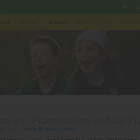
ZAPI
l
DEMII
GALERIA
NABORY
SKLEP
OBOZY
BIZNES
na gry - Przechodzimy na halę! Pr
24, 12:56
Porady dla dziecka i rodzica