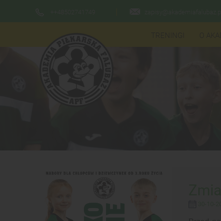
++48502741749
zapisy@akademiafalubaz.p
TRENINGI
O AKA
Zmia
30-10-20