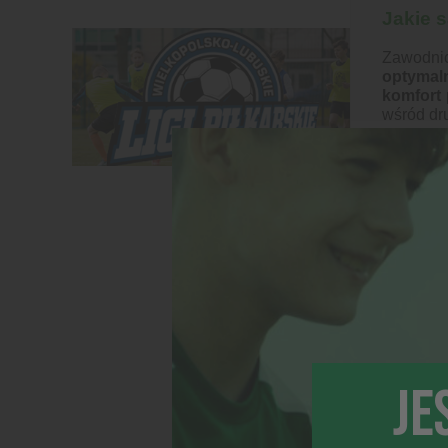
Jakie s
Zawodnic
optymal
komfort 
wśród dr
Jak prz
Prawidł
Na halach
odpowie
halówek 
można wy
halówek 
Pamiętaj
sportowy
zawodnic
JE
Komple