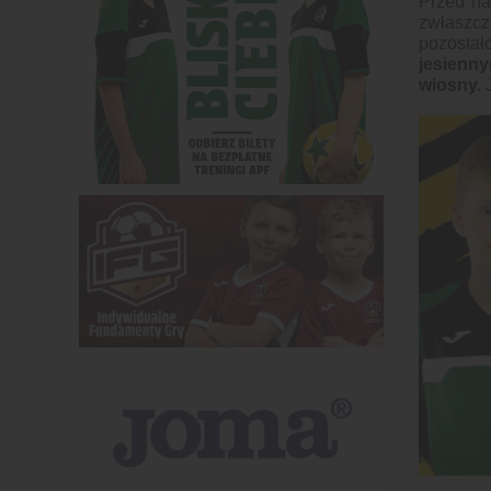
Przed na
zwłaszcz
pozostał
jesienn
wiosny.
J