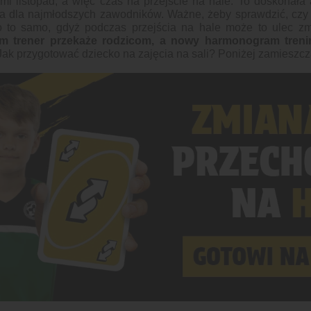
mi listopad, a więc czas na przejście na hale. To doskonała 
a dla najmłodszych zawodników. Ważne, żeby sprawdzić, czy
o to samo, gdyż podczas przejścia na hale może to ulec z
ym trener przekaże rodzicom, a nowy harmonogram tren
ak przygotować dziecko na zajęcia na sali? Poniżej zamieszc