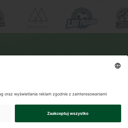
WYŚLIJ
ia
O Akademii