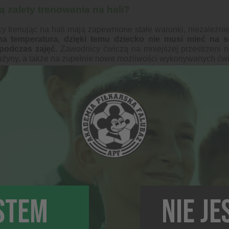
ą zalety trenowania na hali?
y trenując na hali mają zapewnione stałe warunki, niezależnie
na temperatura, dzięki temu dziecko nie musi mieć na s
podczas zajęć.
Zawodnicy ćwiczą na mniejszej przestrzeni n
użyny, a także na zupełnie nowe możliwości wykonywanych ćw
ygotować się na trening na hali?
owe obuwie to podstawa!
 sportowych zawodnicy zazwyczaj trenują na twardej i śliskie
dniego obuwia do zajęć piłki nożnej
. Najlepszym wybor
wykonana jest z gumy lub materiałów syntetycznych, które 
konywać dynamiczne ruchy bez obawy o poślizgnięcie się
do wyboru dla dzieci.
jednak, żeby dziecko przebrało buty już w obiekcie, gd
m, w którym chodziło po dworze. W takiej sytuacji piasek i b
y, czego stanowczo chcemy uniknąć.
STEM
NIE J
t meczowy