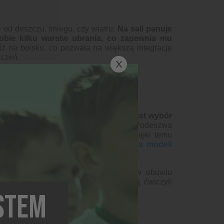
 od deszczu, śniegu, czy wiatru.
Na sali panuje
obie kilku warstw ubrania, co zapewnia mu
iż na boisku, co pozwala na większą integrację
iczeń.
j powierzchni, dlatego bardzo
istotny jest wybór
em w tym przypadku będą halówki. Podeszwa
pozwolą na idealną przyczepność, dzięki temu
.
W sklepie Akademii znajdziesz kilka modeli
yż nie powinno wchodzić na parkiet w obuwiu
łoto trafi na parkiet, na którym będą ćwiczyli
ESTEM