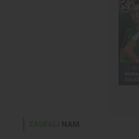
22-
NOWA 
DALSZ
ZAUFALI
NAM