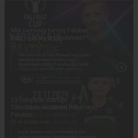
Mój pierwszy turniej Falubaz
Cup – jak się przygotować?
20-11-2024, 16:07
Odliczamy do turnieju Falubaz Cup! Każdy
zawodnik Akademii zmierzy się z
rówieśnikami z innych lokalizacji, a także
będzie mógł zweryfikować nabyte na
treningach umiejętności. Co spakować na
turniej, jak się do niego przygotować?
23 listopada startuje
Talentiada Akademii Piłkarskiej
Falubaz
06-11-2024, 14:48
Każde dziecko marzy o trenowaniu piłki
nożnej na poziomie mistrzowskim! Akademia