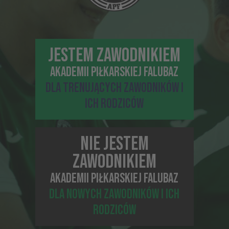
Inne proponowane newsy
JESTEM ZAWODNIKIEM
AKADEMII PIŁKARSKIEJ FALUBAZ
DLA TRENUJĄCYCH ZAWODNIKÓW I
ICH RODZICÓW
NIE JESTEM
ZAWODNIKIEM
26-05-2021, 14:49
PODRÓŻUJĘ Z MAMĄ!
AKADEMII PIŁKARSKIEJ FALUBAZ
DLA NOWYCH ZAWODNIKÓW I ICH
RODZICÓW