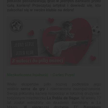
piłkarze postanawiają grać w jednych barwach przez
całą karierę! Przeczytaj artykuł i dowiedz się, kto
zakochał się w swoim klubie na dobre!
Nieskończona lojalność -
Carles Puyol
Wielu ekspertów piłki nożnej podkreśla jego
wielkie
serce do gry
i nieocenione zaangażowanie.
Swoją piłkarską karierę rozpoczął w lokalnej drużynie -
rodzinnym miasteczku
La Pobla de Segur.
W wieku 17
lat został wdrożony do Akademii Barcelony w La
Masia.
W pierwszej drużynie FC Barcelony