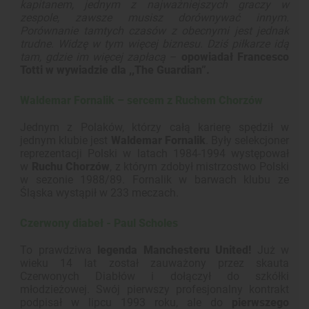
kapitanem, jednym z najważniejszych graczy w
zespole, zawsze musisz dorównywać innym.
Porównanie tamtych czasów z obecnymi jest jednak
trudne. Widzę w tym więcej biznesu. Dziś piłkarze idą
tam, gdzie im więcej zapłacą
–
opowiadał Francesco
Totti w wywiadzie dla ,,The Guardian”.
Waldemar Fornalik – sercem z Ruchem Chorzów
Jednym z Polaków, którzy całą karierę spędził w
jednym klubie jest
Waldemar Fornalik
. Były selekcjoner
reprezentacji Polski w latach 1984-1994 występował
w
Ruchu Chorzów
, z którym zdobył mistrzostwo Polski
w sezonie 1988/89. Fornalik w barwach klubu ze
Śląska wystąpił w 233 meczach.
Czerwony diabeł - Paul Scholes
To prawdziwa
legenda Manchesteru United!
Już w
wieku 14 lat został zauważony przez skauta
Czerwonych Diabłów i dołączył do szkółki
młodzieżowej. Swój pierwszy profesjonalny kontrakt
podpisał w lipcu 1993 roku, ale do
pierwszego