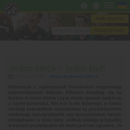
PANEL RODZICA
DOŁĄCZ DO NAS
WYBIERZ LOKALIZACJĘ
Jedno serce – jeden klub
14-02-2022, 15:05
Porady dla dziecka i rodzica
Informacje o najdroższych transferach rozgrzewają
najwierniejszych kibiców. Piłkarze decydują się na
karierę w innym klubie i są w stanie opuścić swój kraj,
a nawet kontynent. Nie jest to nic dziwnego, w końcu
roszady zawodników uzasadnione są poszukiwaniem
większego wynagrodzenia, czy sprawdzeniem swoich
umiejętności w innej lidze. Jednak istnieją przypadki,
w których przywiązanie do klubu jest tak ogromne, że