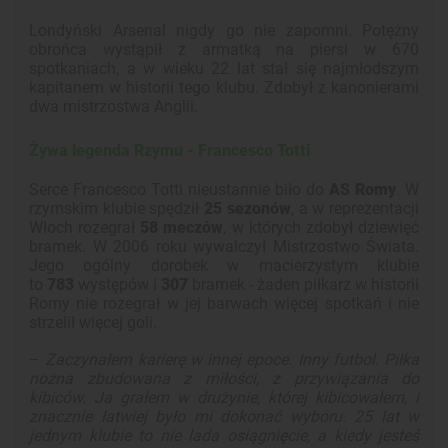
Londyński Arsenal nigdy go nie zapomni. Potężny
obrońca wystąpił z armatką na piersi w 670
spotkaniach, a w wieku 22 lat stał się najmłodszym
kapitanem w historii tego klubu. Zdobył z kanonierami
dwa mistrzostwa Anglii.
Żywa legenda Rzymu - Francesco Totti
Serce Francesco Totti nieustannie biło do
AS Romy
. W
rzymskim klubie spędził
25 sezonów
, a w reprezentacji
Włoch rozegrał
58 meczów
, w których zdobył dziewięć
bramek. W 2006 roku wywalczył Mistrzostwo Świata.
Jego ogólny dorobek w macierzystym klubie
to
783
występów i
307
bramek - żaden piłkarz w historii
Romy nie rozegrał w jej barwach więcej spotkań i nie
strzelił więcej goli.
–
Zaczynałem karierę w innej epoce. Inny futbol. Piłka
nożna zbudowana z miłości, z przywiązania do
kibiców. Ja grałem w drużynie, której kibicowałem, i
znacznie łatwiej było mi dokonać wyboru. 25 lat w
jednym klubie to nie lada osiągnięcie, a kiedy jesteś