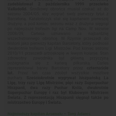
zadebiutował 2 października 1999 przeciwko
Valladolid.
Środkowy obrońca musiał czekać aż do
sezonu 2004/05, aby wygrać swój pierwszy tytuł z
Barceloną. Katalończyk stał się kapitanem pierwszej
drużyny, a pod koniec sezonu wraz z drużyna sięgnął
po najwyższe trofeum ligi na Camp Nou. W sezonie
2008/09, Carlesa uznawano za najbardziej
wszechstronnego obrońcę. W Rzymie przeszedł do
historii jako pierwszy kapitan Barcelony, który podnosił
dwukrotnie trofeum Ligi Mistrzów. Pod koniec sezonu
2010/11 przeszedł artroskopię w lewym kolanie. Stan
zdrowotny zawodnika był główną przyczyną
pożegnania się z karierą piłkarską. Carles
reprezentował barwy Barcelony przez
czternaście
lat.
Przez ten czas zdobył wszystkie możliwe
puchary.
Sześciokrotnie wygrywał hiszpańską La
Ligę, trzy razy Ligę Mistrzów, pięć razy Superpuchar
Hiszpanii, dwa razy Puchar Króla, dwukrotnie
Superpuchar Europy i raz był Klubowym Mistrzem
Świata. Z reprezentacją Hiszpanii sięgnął także po
mistrzostwo Europy i Świata.
Najmłodszy kapitan Arsenalu – Tony Adams