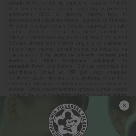
składu
United dostał się dopiero w sezonie 1994-95.
Paul dostawał coraz więcej szans gry w pierwszej
jedenastce. Choć w głównej mierze było to
spowodowane odejściem Marka Hughes’a do Chelsea.
W takich okolicznościach Scholes sprawdził się jako
partner Andy’ego Cole’a. Ten układ pozwolił na
zdobycie Mistrzostwa Anglii i FA Cup. Rok później Paul
Scholes obronił tytuł Mistrza Anglii, a co ciekawe w
trakcie tego sezonu zmienił numer na koszulce na
osiemnaście.
Z tą liczbą na plecach rozegrał pod
wodzą Sir Alexa Fergusona kolejnych 15
sezonów!
Przez całą karierę Scholes nastrzelał dla
Manchesteru United aż
150
goli. Jego charakter
boiskowy często określano jako
brutalny.
Mimo tego
rudowłosy pomocnik zdobywał bramki w najróżniejszy
sposób. Dzięki niesamowitemu sprytowi i intuicji umiał
znaleźć się w odpowiednim miejscu o odpowiednim
czasie. Potrafił też potężnie uderzyć z dystansu.
Choć świat piłkarski zbudowany jest z sensacyjnych
transferów, które zapadają w pamięci, nie warto
zapomnieć o piłkarzach, którzy wyznaczają historię
swoich zespołów, którym są
oddani z całego serca!