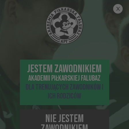
21-12-2021, 12:10
JAK ZMIENIAŁY SIĘ BUTY PIŁKARSKIE?
JESTEM ZAWODNIKIEM
AKADEMII PIŁKARSKIEJ FALUBAZ
DLA TRENUJĄCYCH ZAWODNIKÓW I
ICH RODZICÓW
03-08-2021, 14:20
ZAWSZE GOTOWI NA TRENING!
NIE JESTEM
ZAWODNIKIEM