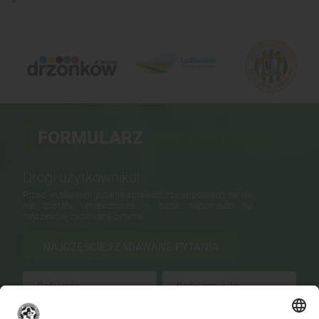
FORMULARZ
KONTAKTOWY
Drogi użytkowniku!
Przed wysłaniem pytania sprawdź, czy odpowiedź na nie
nie została umieszczona w bazie odpowiedzi na
najczęściej zadawane pytania.
NAJCZĘŚCIEJ ZADAWANE PYTANIA