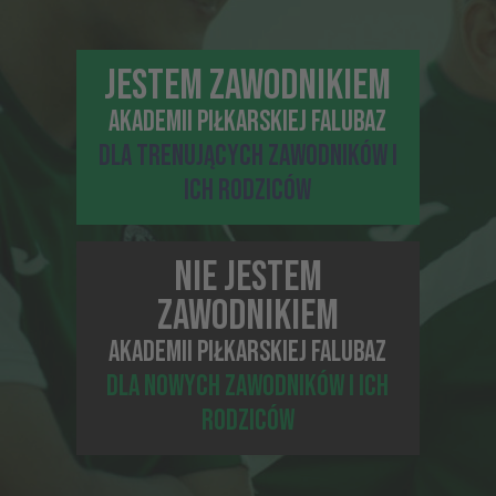
1
...
4
5
6
7
8
...
JESTEM ZAWODNIKIEM
26
AKADEMII PIŁKARSKIEJ FALUBAZ
DLA TRENUJĄCYCH ZAWODNIKÓW I
Wróć do strony głównej
ICH RODZICÓW
NIE JESTEM
ZAWODNIKIEM
AKADEMII PIŁKARSKIEJ FALUBAZ
DLA NOWYCH ZAWODNIKÓW I ICH
RODZICÓW