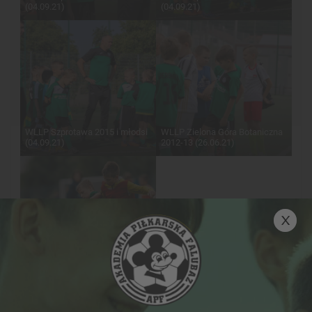
(04.09.21)
(04.09.21)
WLLP Szprotawa 2015 i młodsi
WLLP Zielona Góra Botaniczna
(04.09.21)
2012-13 (26.06.21)
Obóz piłkarski w Dolsku -
czerwiec 2021 [30.06.2021]