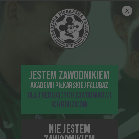
dokonać odpowiedniego wybory. Niech nowy rok
szkolny przyniesie wiele wyzwań i ciekawych zadań
oraz pozwoli odkryć prawdziwą pasję.
Zapraszamy na treningi do naszego Klubu!
Inne proponowane newsy
JESTEM ZAWODNIKIEM
AKADEMII PIŁKARSKIEJ FALUBAZ
DLA TRENUJĄCYCH ZAWODNIKÓW I
ICH RODZICÓW
NIE JESTEM
16-06-2021, 11:13
DOŁĄCZ DO ELITY – CZAS NA OBÓZ CHAMPIONS