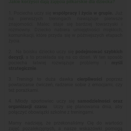
Jakie korzyści dają zajęcia piłkarskie dla dziecka?
1. Pociecha uczy się
współpracy i życia w grupie.
Już
na pierwszych treningach nawiązuje pierwsze
znajomości. Malec staje się bardziej towarzyski i
rozmowny. Dziecko nabiera umiejętności miękkich,
komunikacji, które przyda się w późniejszych etapach
życia.
2.
Na boisku dziecko uczy się
podejmować szybkich
decyzji
, a to przekłada się na co dzień. W ten sposób
pociecha łatwiej rozwiązuje problemy i
myśli
strategicznie
.
3. Treningi to duża dawka
cierpliwości
poprzez
powtarzanie ćwiczeń, radzenie sobie z emocjami, czy
też porażkami.
4. Młody sportowiec uczy się
samodzielności oraz
organizacji czasu
. Uczy się planowania dnia, aby
połączyć obowiązki szkolne z treningami.
Mamy nadzieję, że przekonaliśmy Cię do wartości
zajęć pozalekcyjnych, a nasze wskazówki pomogą