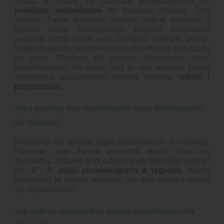
nauka w klasie, co pozwala prowadzącemu na
podejście indywidualne
do każdego dziecka. Tym
samym Twoja pociecha zyskuje więcej swobody i
rozwija swoje umiejętności, poprzez zadawanie
większej liczby pytań oraz zdobyciu większej uwagi.
Dzięki zajęciom pozalekcyjnym dziecko nie ma czasu
na nudę. Kluczem do wyboru właściwych zajęć
pozalekcyjnych dla dzieci, jest to, aby wybrana forma
aktywności pozaszkolnej dawała dziecku
radość i
przyjemność.
Jaka powinna być częstotliwość zajęć dodatkowych
dla dziecka?
Podchodź do doboru zajęć dodatkowych z rozwagą.
Pamiętaj, aby Twoja pociecha miała czas na
swobodną zabawę oraz odpoczynek. Najlepiej wybrać
do
2 - 3 zajęć pozalekcyjnych w tygodniu
. Warto
przeplatać je dniami wolnymi, tak aby dziecko mogło
się zregenerować
Jak wybrać odpowiednie zajęcia pozalekcyjne dla