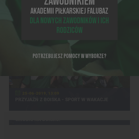
ZAWODNIKIEM
CAMP
AKADEMII PIŁKARSKIEJ FALUBAZ
DLA NOWYCH ZAWODNIKÓW I ICH
RODZICÓW
POTRZEBUJESZ POMOCY W WYBORZE?
25-06-2019, 13:09
PRZYJAŹŃ Z BOISKA - SPORT W WAKACJE
05-09-2017, 14:53
POZNAJ 3 POWODY, DLA KTÓRYCH WARTO
WRÓCIĆ NA BOISKO!