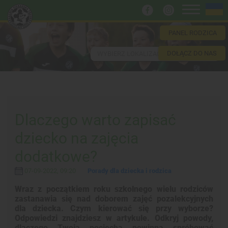
PANEL RODZICA
DOŁĄCZ DO NAS
WYBIERZ LOKALIZACJĘ
Dlaczego warto zapisać
dziecko na zajęcia
dodatkowe?
07-09-2022, 09:20
Porady dla dziecka i rodzica
Wraz z początkiem roku szkolnego wielu rodziców
zastanawia się nad doborem zajęć pozalekcyjnych
dla dziecka. Czym kierować się przy wyborze?
Odpowiedzi znajdziesz w artykule. Odkryj powody,
dlaczego Twoja pociecha powinna spróbować