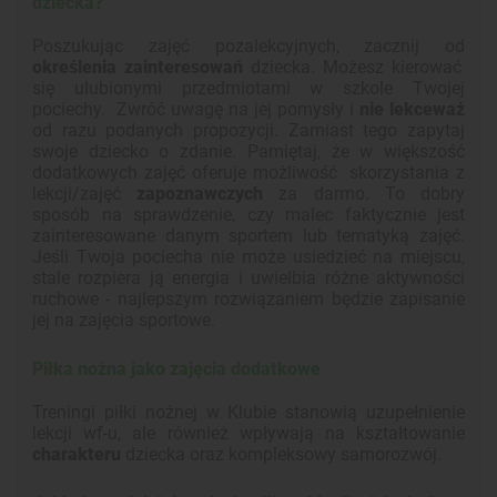
dziecka?
Poszukując zajęć pozalekcyjnych, zacznij od
określenia zainteresowań
dziecka. Możesz kierować
się ulubionymi przedmiotami w szkole Twojej
pociechy. Zwróć uwagę na jej pomysły i
nie lekceważ
od razu podanych propozycji. Zamiast tego zapytaj
swoje dziecko o zdanie. Pamiętaj, że w większość
dodatkowych zajęć oferuje możliwość skorzystania z
lekcji/zajęć
zapoznawczych
za darmo. To dobry
sposób na sprawdzenie, czy malec faktycznie jest
zainteresowane danym sportem lub tematyką zajęć.
Jeśli Twoja pociecha nie może usiedzieć na miejscu,
stale rozpiera ją energia i uwielbia różne aktywności
ruchowe - najlepszym rozwiązaniem będzie zapisanie
jej na zajęcia sportowe.
Piłka nożna jako zajęcia dodatkowe
Treningi piłki nożnej w Klubie stanowią uzupełnienie
lekcji wf-u, ale również wpływają na kształtowanie
charakteru
dziecka oraz kompleksowy samorozwój.