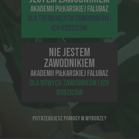
ZAJĘCIA DODATKOWE?
AKADEMII PIŁKARSKIEJ FALUBAZ
DLA TRENUJĄCYCH ZAWODNIKÓW I
ICH RODZICÓW
NIE JESTEM
ZAWODNIKIEM
AKADEMII PIŁKARSKIEJ FALUBAZ
DLA NOWYCH ZAWODNIKÓW I ICH
RODZICÓW
28-10-2020, 14:45
WYJAZD NA OBÓZ SŁUŻY INTEGRACJI DRUŻYNY!
POTRZEBUJESZ POMOCY W WYBORZE?
Wróć do strony głównej