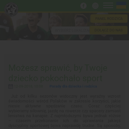
PANEL RODZICA
DOŁĄCZ DO NAS
WYBIERZ LOKALIZACJĘ
Możesz sprawić, by Twoje
dziecko pokochało sport
12-09-2018, 10:08
Porady dla dziecka i rodzica
Już od kilku sezonów widoczny jest wyraźny wzrost
świadomości wśród Polaków w zakresie korzyści, jakie
niesie aktywne spędzanie czasu. Coraz częściej
wybieramy siłownię, jazdę na rowerze czy spacery zamiast
lenistwa na kanapie. Z najmłodszymi bywa jednak różnie
– czasem przekonanie ich do uprawiania jakiejś
dyscypliny sportowej bywa naprawdę trudne. Są sposoby,