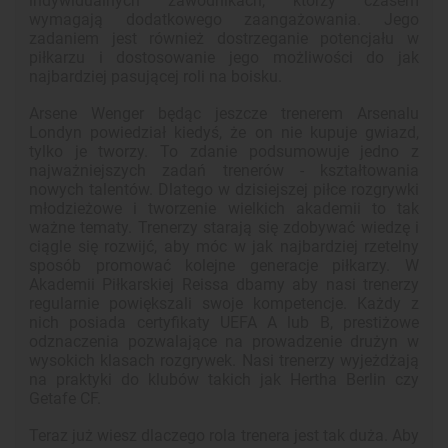
indywidualnych zawodnikach, którzy czasem
wymagają dodatkowego zaangażowania. Jego
zadaniem jest również dostrzeganie potencjału w
piłkarzu i dostosowanie jego możliwości do jak
najbardziej pasującej roli na boisku.
Arsene Wenger będąc jeszcze trenerem Arsenalu
Londyn powiedział kiedyś, że on nie kupuje gwiazd,
tylko je tworzy. To zdanie podsumowuje jedno z
najważniejszych zadań trenerów - kształtowania
nowych talentów. Dlatego w dzisiejszej piłce rozgrywki
młodzieżowe i tworzenie wielkich akademii to tak
ważne tematy. Trenerzy starają się zdobywać wiedzę i
ciągle się rozwijć, aby móc w jak najbardziej rzetelny
sposób promować kolejne generacje piłkarzy. W
Akademii Piłkarskiej Reissa dbamy aby nasi trenerzy
regularnie powiększali swoje kompetencje. Każdy z
nich posiada certyfikaty UEFA A lub B, prestiżowe
odznaczenia pozwalające na prowadzenie drużyn w
wysokich klasach rozgrywek. Nasi trenerzy wyjeżdżają
na praktyki do klubów takich jak Hertha Berlin czy
Getafe CF.
Teraz już wiesz dlaczego rola trenera jest tak duża. Aby