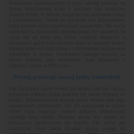
Sukcesami świadczącymi o jego udanej karierze są
liczne mistrzostwa kraju i puchary ligi mistrzów.
Trudno byłoby to jednak osiągnąć bez wzorowej relacji
z zawodnikami. Trener po pierwsze jest przyjacielem,
który zawsze służy psychicznym wsparciem. Nie może
nakładać na zawodnika zbytniej presji, ani sprawiać, że
czuje się ze sobą źle. Coraz częściej słyszymy o
sytuacjach gdzie cała drużyna staje w opozycji wobec
trenera, który nie radzi sobie z utrzymaniem pozytywnej
atmosfery w szatni. Przykładem takiego nacisku ze
strony piłkarzy jest zwolnienie Jose Mourinho z
Chelsea Londyn w 2015 roku.
Poznaj przewagi naszej kadry trenerskiej!
Pep Guardiola zwykł mówić, że taktyka jest tak ważna,
ponieważ piłkarze znają poprzez nią swoje miejsce na
boisku. Przekazywanie wiedzy przez trenera jest jego
zawodowym priorytetem. Tak jak nauczyciel w szkole,
trener musi nauczyć swoich piłkarzy określonych
strategii oraz taktyk. Dopiero wtedy ma prawo do
rozliczania sportowców na boisku. Tak samo jak
nauczyciel musi także skupiać swoją uwagę na