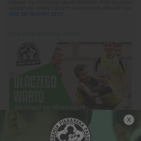
zapisać się na treningi naszej Akademii, które są objęte
wyjątkową opieką naszych specjalistów, odwiedź link:
WIELKIE NABORY 2019!
Inne proponowane newsy
29-11-2021, 09:47
DOWIEDZ SIĘ WIĘCEJ O NASZYCH
PÓŁKOLONIACH!