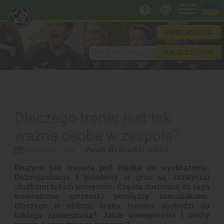
PANEL RODZICA
DOŁĄCZ DO NAS
WYBIERZ LOKALIZACJĘ
Dlaczego trener jest tak
ważną osobą w zespole?
28-08-2019, 11:09
Porady dla dziecka i rodzica
Drużyna bez trenera jest ciężka do wyobrażenia.
Dezorganizacja i problemy w grze są zazwyczaj
skutkami takich pomysłów. Często dochodzą do tego
wewnętrzne sprzeczki pomiędzy zawodnikami.
Dlaczego w obliczu braku trenera dochodzi do
takiego zamieszania? Jakie umiejętności i cechy