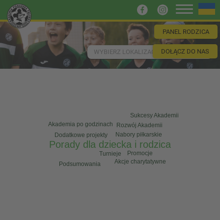
PANEL RODZICA
DOŁĄCZ DO NAS
WYBIERZ LOKALIZACJĘ
Sukcesy Akademii
Akademia po godzinach
Rozwój Akademii
Nabory piłkarskie
Dodatkowe projekty
Porady dla dziecka i rodzica
Promocje
Turnieje
Akcje charytatywne
Podsumowania