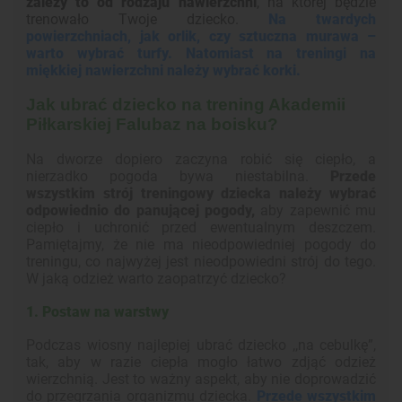
zależy to od rodzaju nawierzchni
, na której będzie
trenowało Twoje dziecko.
Na twardych
powierzchniach, jak orlik, czy sztuczna murawa –
warto wybrać turfy.
Natomiast na treningi na
miękkiej nawierzchni należy wybrać korki.
Jak ubrać dziecko na trening Akademii
Piłkarskiej Falubaz na boisku?
Na dworze dopiero zaczyna robić się ciepło, a
nierzadko pogoda bywa niestabilna.
Przede
wszystkim strój treningowy dziecka należy wybrać
odpowiednio do panującej pogody,
aby zapewnić mu
ciepło i uchronić przed ewentualnym deszczem.
Pamiętajmy, że nie ma nieodpowiedniej pogody do
treningu, co najwyżej jest nieodpowiedni strój do tego.
W jaką odzież warto zaopatrzyć dziecko?
1. Postaw na warstwy
Podczas wiosny najlepiej ubrać dziecko ,,na cebulkę”,
tak, aby w razie ciepła mogło łatwo zdjąć odzież
wierzchnią. Jest to ważny aspekt, aby nie doprowadzić
do przegrzania organizmu dziecka.
Przede wszystkim