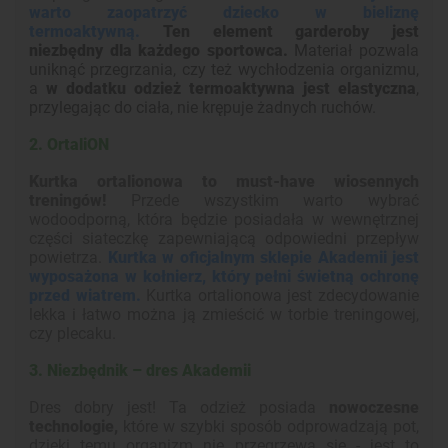
warto zaopatrzyć dziecko w bieliznę
termoaktywną.
Ten element garderoby jest
niezbędny dla każdego sportowca.
Materiał pozwala
uniknąć przegrzania, czy też wychłodzenia organizmu,
a
w dodatku odzież termoaktywna jest elastyczna
,
przylegając do ciała, nie krępuje żadnych ruchów.
2. OrtaliON
Kurtka ortalionowa to must-have wiosennych
treningów!
Przede wszystkim warto wybrać
wodoodporną, która będzie posiadała w wewnętrznej
części siateczkę zapewniającą odpowiedni przepływ
powietrza.
Kurtka w oficjalnym sklepie Akademii jest
wyposażona w kołnierz, który pełni świetną ochronę
przed wiatrem.
Kurtka ortalionowa jest zdecydowanie
lekka i łatwo można ją zmieścić w torbie treningowej,
czy plecaku.
3. Niezbędnik – dres Akademii
Dres dobry jest! Ta odzież posiada
nowoczesne
technologie,
które w szybki sposób odprowadzają pot,
dzięki temu organizm nie przegrzewa się - jest to