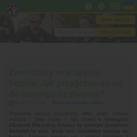
PANEL RODZICA
DOŁĄCZ DO NAS
WYBIERZ LOKALIZACJĘ
Zawodnicy wracają na
boiska! Jak przygotować się
do treningu na dworze?
04-04-2024, 11:36
Porady dla dziecka i rodzica
Promienie słońca, przyjemny, lekki wiatr, zielona
murawa i piłka nożna – tak, mowa o
treningach
Akademii Piłkarskiej Falubaz na świeżym powietrzu!
Kwiecień to czas, kiedy nasi zawodnicy wracają na
boiska.
Zarówno trenerzy, jak i adepci Akademii z