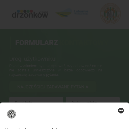
FORMULARZ
KONTAKTOWY
Drogi użytkowniku!
Przed wysłaniem pytania sprawdź, czy odpowiedź na nie
nie została umieszczona w bazie odpowiedzi na
najczęściej zadawane pytania.
NAJCZĘŚCIEJ ZADAWANE PYTANIA