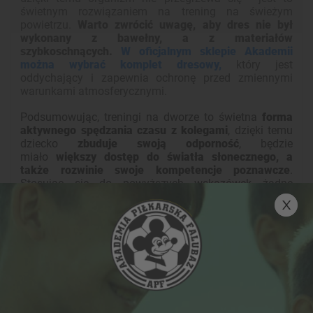
świetnym rozwiązaniem na trening na świeżym
powietrzu.
Warto zwrócić uwagę, aby dres nie był
wykonany z bawełny, a z materiałów
szybkoschnących.
W oficjalnym sklepie Akademii
można wybrać komplet dresowy,
który jest
oddychający i zapewnia ochronę przed zmiennymi
warunkami atmosferycznymi.
Podsumowując, treningi na dworze to świetna
forma
aktywnego spędzania czasu z kolegami
, dzięki temu
dziecko
zbuduje swoją odporność
, będzie
miało
większy dostęp do światła słonecznego, a
także rozwinie swoje kompetencje poznawcze
.
Stosując się do powyższych wskazówek żadne
warunki pogodowe nie okażą się mu straszne i
będzie
mógł maksymalnie wykorzystać czas na świeżym
powietrzu!
Inne proponowane newsy