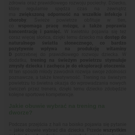
zdrowia oraz prawidłowego rozwoju pociechy. Dziecko,
które regularnie spędza czas na zewnątrz
ma
zwiększoną odporność na wszelkie infekcje i
choroby
. Świeże powietrze obfituje w tlen,
co
wspomaga pracę mózgu, a także poprawia
koncentrację i pamięć.
W kwietniu pojawia się też
coraz więcej słońca, dzięki temu dziecko ma
dostęp do
naturalnego światła słonecznego, co bardzo
pozytywnie wpływa na produkcję witaminy
D
potrzebnej do prawidłowego rozwoju dziecka. W
dodatku,
trening na świeżym powietrzu stymuluje
zmysły dziecka i zachęca je do eksploracji otoczenia
.
W ten sposób młody zawodnik rozwija swoje zdolności
poznawcze, a także kreatywność. Trening na świeżym
powietrzu to świetna okazja do wprowadzania nowych
ćwiczeń przez trenera, dzięki temu dziecko zdobędzie
kolejne sportowe kompetencje.
Jakie obuwie wybrać na trening na
dworze?
Podczas przejścia z hali na boisko pojawia się pytanie
– jakie obuwie wybrać dla dziecka. Przede
wszystkim