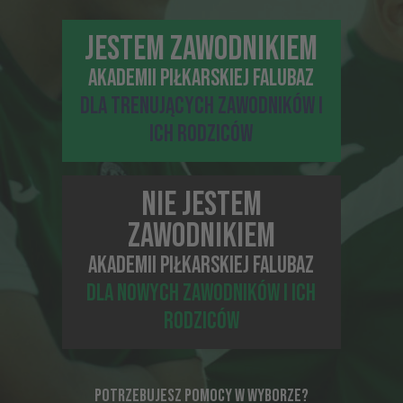
JESTEM ZAWODNIKIEM
AKADEMII PIŁKARSKIEJ FALUBAZ
DLA TRENUJĄCYCH ZAWODNIKÓW I
ICH RODZICÓW
07-10-2021, 10:27
NIE JESTEM
JAK WSPIERAĆ DZIECKO PODCZAS PRZYGODY ZE
SPORTEM?
ZAWODNIKIEM
AKADEMII PIŁKARSKIEJ FALUBAZ
DLA NOWYCH ZAWODNIKÓW I ICH
RODZICÓW
POTRZEBUJESZ POMOCY W WYBORZE?