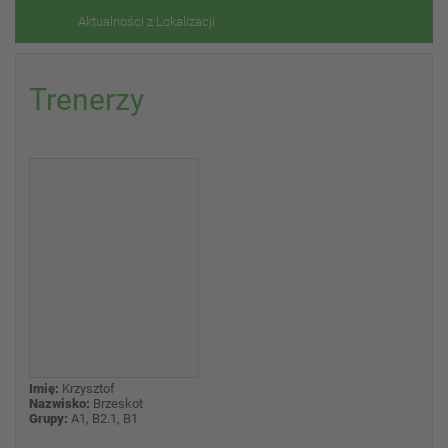
Aktualności z Lokalizacji
Trenerzy
Imię:
Krzysztof
Nazwisko:
Brzeskot
Grupy:
A1, B2.1, B1