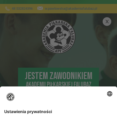
48 532824396
w.pawlowska@akademiafalubaz.pl
JESTEM ZAWODNIKIEM
AKADEMII PIŁKARSKIEJ FALUBAZ
DLA TRENUJĄCYCH ZAWODNIKÓW I
ICH RODZICÓW