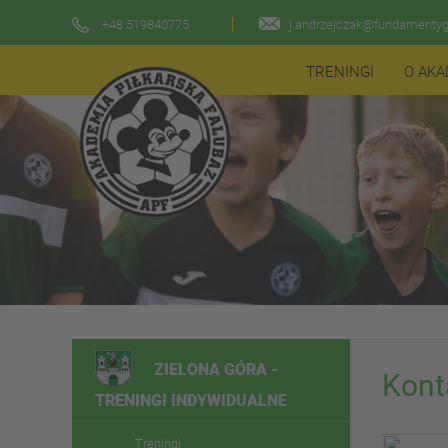
+48 519840775
j.andrzejczak@fundamentygr
TRENINGI
O AKA
ZIELONA GÓRA -
Kont
TRENINGI INDYWIDUALNE
Treningi