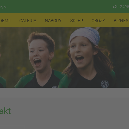
ZAPI
y.pl
DEMII
GALERIA
NABORY
SKLEP
OBOZY
BIZNES
akt