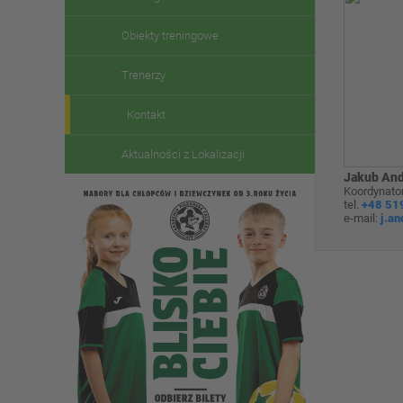
Obiekty treningowe
Trenerzy
Kontakt
Aktualności z Lokalizacji
Jakub And
Koordynator 
tel.
+48 51
e-mail:
j.a