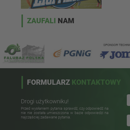
ZAUFALI
NAM
FORMULARZ
KONTAKTOWY
Drogi użytkowniku!
Przed wysłaniem pytania sprawdź, czy odpowiedź na
nie nie została umieszczona w bazie odpowiedzi na
najczęściej zadawane pytania.