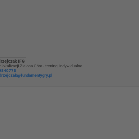
rzejczak IFG
lokalizacji Zielona Góra - treningi indywidualne
9840775
ndrzejczak@fundamentygry.pl