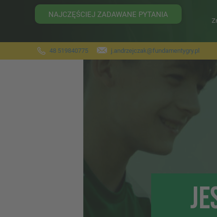
NAJCZĘŚCIEJ ZADAWANE PYTANIA
Z
48 519840775
j.andrzejczak@fundamentygry.pl
JE