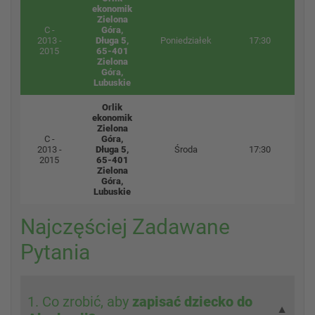
ekonomik
Zielona
C -
Góra,
2
2013 -
Długa 5,
Poniedziałek
17:30
0
2015
65-401
Zielona
Góra,
Lubuskie
Orlik
ekonomik
Zielona
C -
Góra,
2
2013 -
Długa 5,
Środa
17:30
0
2015
65-401
Zielona
Góra,
Lubuskie
Najczęściej Zadawane
Pytania
1. Co zrobić, aby
zapisać dziecko do
▼