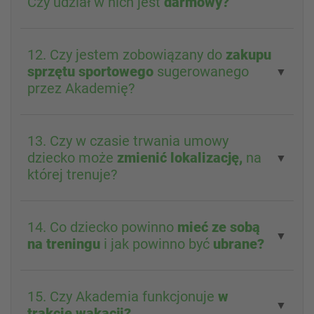
Czy udział w nich jest
darmowy?
12. Czy jestem zobowiązany do
zakupu
sprzętu sportowego
sugerowanego
▼
przez Akademię?
13. Czy w czasie trwania umowy
dziecko może
zmienić lokalizację,
na
▼
której trenuje?
14. Co dziecko powinno
mieć ze sobą
▼
na treningu
i jak powinno być
ubrane?
15. Czy Akademia funkcjonuje
w
▼
trakcie wakacji?