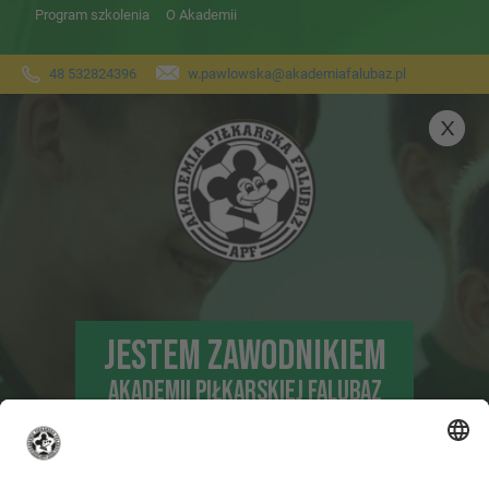
Program szkolenia
O Akademii
48 532824396
w.pawlowska@akademiafalubaz.pl
JESTEM ZAWODNIKIEM
AKADEMII PIŁKARSKIEJ FALUBAZ
DLA TRENUJĄCYCH ZAWODNIKÓW I
ICH RODZICÓW