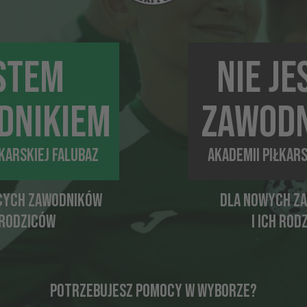
a aktywność fizyczna na świeżym powietrzu wspiera odporno
ch są bardziej zahartowane i lepiej radzą sobie ze zmian
 znaczenie ma odpowiedni strój oraz przebranie się w suche ub
STEM
NIE J
harakteru i systematyczności
zy nie tylko techniki i motoryki, ale również konsekwencji 
h pokazuje młodym zawodnikom, że warto realizować swoje cele
DNIKIEM
ZAWODN
udować pewność siebie i odpowiednie podejście do wyzwań.
ć fizyczna i zdrowe nawyki
ŁKARSKIEJ FALUBAZ
AKADEMII PIŁKARS
 pogoda bywa nieprzewidywalna, ale deszcz nie powinien 
piłkarski dla dzieci wspiera prawidłowy rozwój, poprawia k
świetna alternatywa dla spędzania czasu przed komputerem czy
CYCH ZAWODNIKÓW
DLA NOWYCH Z
 gry i sportowych emocji
H RODZICÓW
I ICH ROD
u dzieci trening w deszczu jest czymś wyjątkowym. Gra w n
sprawia, że zajęcia stają się jeszcze ciekawsze. W Akademii Piłk
 emocji w AP Falubaz
POTRZEBUJESZ POMOCY W WYBORZE?
i Piłkarskiej Falubaz wierzymy, że sport powinien przygotowywa