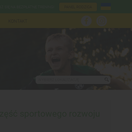
SZ SIĘ NA BEZPŁATNE TRENINGI
PANEL RODZICA
KONTAKT
WYBIERZ LOKALIZACJĘ
część sportowego rozwoju