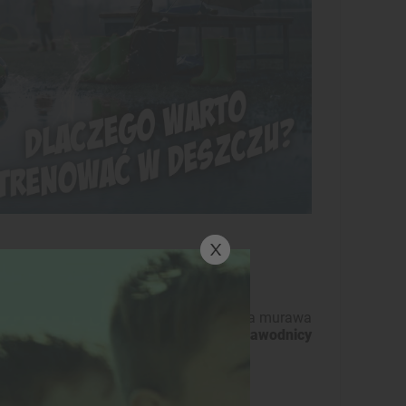
ć się podczas meczów i turniejów. Mokra murawa
mowania decyzji.
Dzięki temu młodzi zawodnicy
ych warunkach.