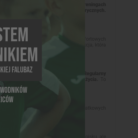
ść organizmu.
Dzieci uczestniczące w treningach
ami temperatur czy warunków atmosferycznych.
rania po zakończonych zajęciach.
ESTEM
oraz wytrwałości. Trening w mniej komfortowych
 niezależnie od pogody. To cenna lekcja, która
IKIEM
KIEJ FALUBAZ
być powodem do rezygnacji z ruchu.
Regularny
ondycję i zachęca do aktywnego stylu życia.
To
 telefonem.
AWODNIKÓW
ZICÓW
iecodziennych warunkach dostarcza dodatkowych
arskiej Falubaz z zajęciami.
ć dzieci nie tylko do rywalizacji na boisku, ale