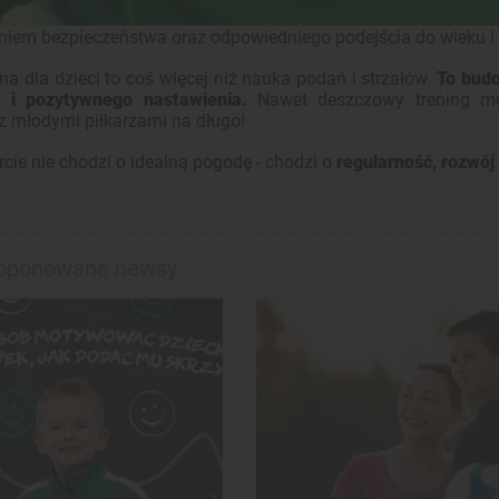
 codziennych wyzwań. Dlatego nasze treningi odbywają się 
iem bezpieczeństwa oraz odpowiedniego podejścia do wieku i
na dla dzieci to coś więcej niż nauka podań i strzałów.
To budo
 i pozytywnego nastawienia.
Nawet deszczowy trening mo
z młodymi piłkarzami na długo!
cie nie chodzi o idealną pogodę - chodzi o
regularność, rozwój 
roponowane newsy