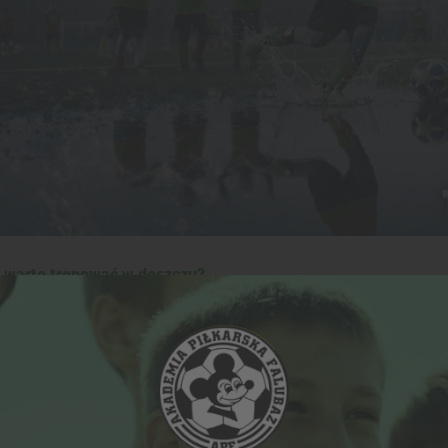
 warto trenować w deszczu?
y w różnych warunkach
piłkarski w zmiennej pogodzie pomaga dzieciom lepiej odnaleź
 piłka wymagają większej koncentracji oraz szybszego podej
 adaptacji i rozwijają swoje umiejętności boiskowe w naturaln
e odporności organizmu