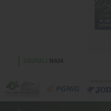
25-
W JAK
DZIEC
DODAĆ
ZAUFALI
NAM