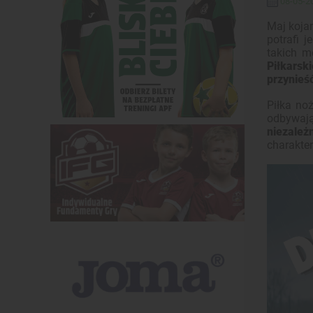
08-05-20
Maj koja
potrafi 
takich m
Piłkarsk
przynieś
Piłka no
odbywają
niezależ
charakte