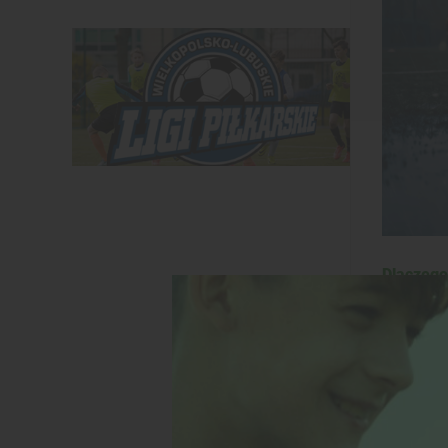
Dlaczego
Nauka gr
Trening 
i śliska
uczą się
Budowani