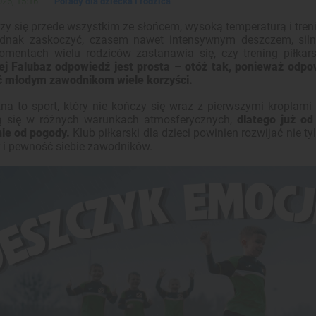
26, 15:16
Porady dla dziecka i rodzica
rzy się przede wszystkim ze słońcem, wysoką temperaturą i tr
jednak zaskoczyć, czasem nawet intensywnym deszczem, sil
omentach wielu rodziców zastanawia się, czy trening piłkars
iej Falubaz odpowiedź jest prosta – otóż tak, ponieważ od
ć młodym zawodnikom wiele korzyści.
żna to sport, który nie kończy się wraz z pierwszymi kroplami
 się w różnych warunkach atmosferycznych,
dlatego już od
nie od pogody.
Klub piłkarski dla dzieci powinien rozwijać nie t
r i pewność siebie zawodników.