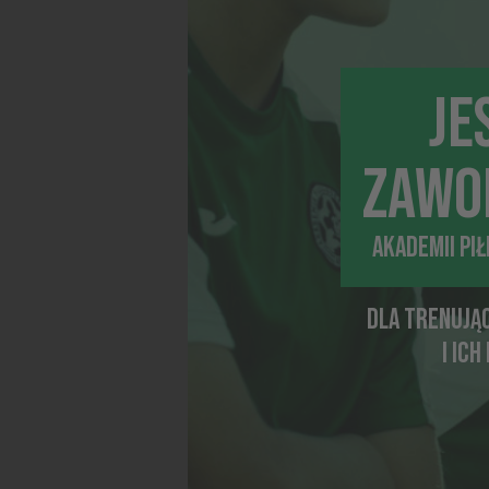
Regularn
sportowy
Kluczowe
JE
Rozwój c
Sport uc
warunkac
ZAWO
pomaga b
Aktywnoś
AKADEMII PI
Wiosenna
trening 
również 
DLA TRENUJĄ
Radość z
I IC
Dla wiel
emocji i 
Deszczyk
W Akademi