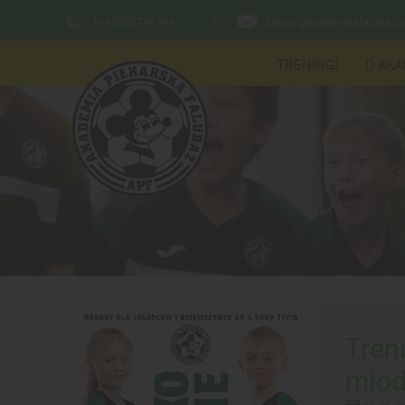
++48502741749
zapisy@akademiafalubaz.p
TRENINGI
O AKA
Tren
młod