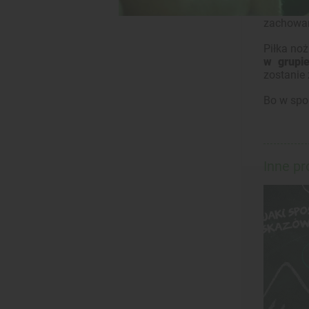
także do
zachowan
Piłka noż
w grupie
zostanie 
Bo w spor
Inne p