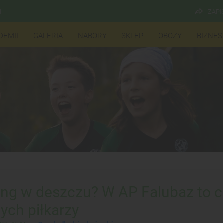
ZAPI
l
DEMII
GALERIA
NABORY
SKLEP
OBOZY
BIZNES
ing w deszczu? W AP Falubaz to 
ych piłkarzy