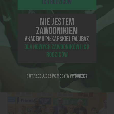
ICH RODZICÓW
NIE JESTEM
ZAWODNIKIEM
AKADEMII PIŁKARSKIEJ FALUBAZ
DLA NOWYCH ZAWODNIKÓW I ICH
RODZICÓW
12-03-2020, 15:37
WIELKOPOLSKO-LUBUSKA LIGA PIŁKARSKA
ZAWIESZONA DO ODWOŁANIA
POTRZEBUJESZ POMOCY W WYBORZE?