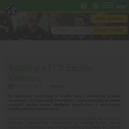
PANEL RODZICA
DOŁĄCZ DO NAS
WYBIERZ LOKALIZACJĘ
Sparingi z FCB Escola
Varsovia
31-01-2018, 18:39
Turnieje
Do Warszawy ruszyliśmy w środku nocy i wróciliśmy późnym
wieczorem, ale było warto! Zawodnicy z pięciu naszych roczników
rozegrali bardzo cenne spotkania towarzyskie z warszawską
szkółką FCB Escola Varsovia
Dzięki dobrym kontaktom z jednym z trenerów polskiej filii szkółki FC
Barcelony otrzymaliśmy zaproszenie na sparingi z FCB Escola
Varsovia. Do Warszawy pojechali zawodnicy z roczników od 2005 do