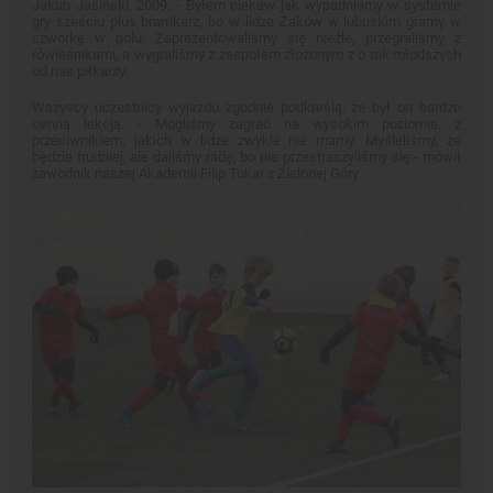
Jakub Jasiński, 2009: - Byłem ciekaw jak wypadniemy w systemie
gry sześciu plus bramkarz, bo w lidze Żaków w lubuskim gramy w
czwórkę w polu. Zaprezentowaliśmy się nieźle, przegraliśmy z
rówieśnikami, a wygraliśmy z zespołem złożonym z o rok młodszych
od nas piłkarzy.
Wszyscy uczestnicy wyjazdu zgodnie podkreślą, że był on bardzo
cenną lekcją. - Mogliśmy zagrać na wysokim poziomie, z
przeciwnikiem, jakich w lidze zwykle nie mamy. Myśleliśmy, że
będzie trudniej, ale daliśmy radę, bo nie przestraszyliśmy się - mówił
zawodnik naszej Akademii Filip Tokar z Zielonej Góry.