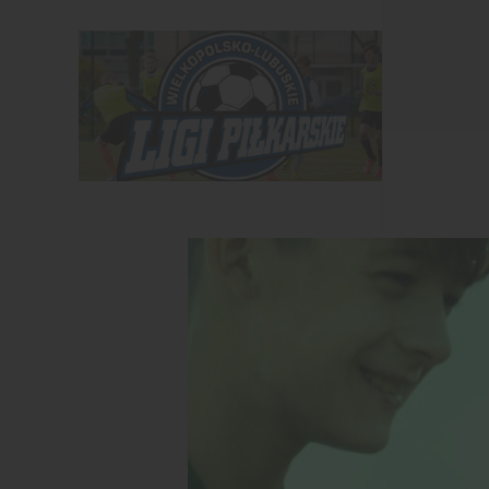
Tytuł na p
okazali się
- Przeciwni
stawania s