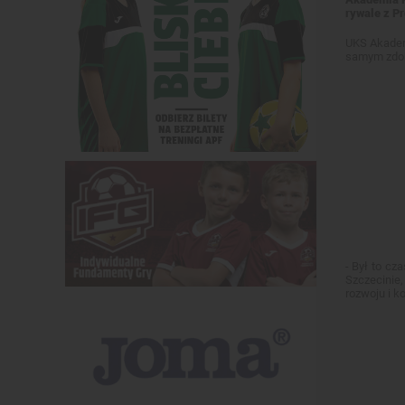
rywale z P
UKS Akademi
samym zdob
- Był to cz
Szczecinie,
rozwoju i k