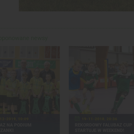
roponowane newsy
12-2019, 10:09
19-11-2018, 20:36
AZ NA PODIUM
REKORDOWY FALUBAZ CUP
ZANKI
STARTUJE W WEEKEND!