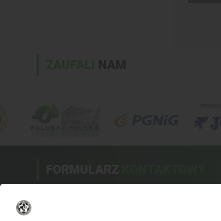
ZAUFALI
NAM
FORMULARZ
KONTAKTOWY
Drogi użytkowniku!
Przed wysłaniem pytania sprawdź, czy odpowiedź na