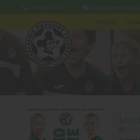
++48502741749
zapisy@akademiafalubaz.p
TRENINGI
O AKA
Młod
18-06-20
Akademia P