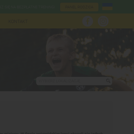
SZ SIĘ NA BEZPŁATNE TRENINGI
PANEL RODZICA
KONTAKT
WYBIERZ LOKALIZACJĘ
m miejscu. W finale wojewódzkim lepsi okazali się jednak