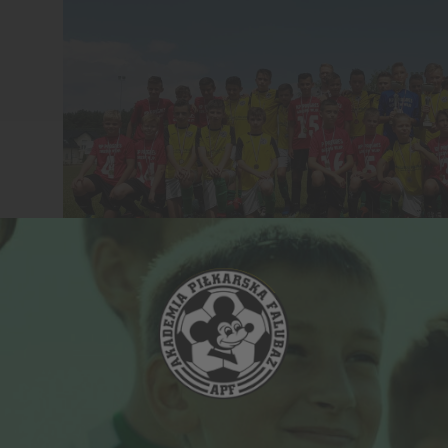
ołudniu dał naszym chłopakom przepustkę na finał wojewódzki, gdzie zmierzyl
 Mistrzowie Północy.
k był silniejszy i zasłużenie zdobył pierwsze miejsce w rozgrywkach. Dla na
ię lepszym piłkarzem oraz do realizowania swoich marzeń. Teraz wchodzimy w