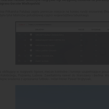
rogresu Gorzów Wielkopolski
a Piłkarska Falubaz zajęła pierwsze miejsce na koniec rundy wiosennej (fina
yła tytuł Mistrzów południowej części województwa lubuskiego.
as obfitujący w rozgrywki ligowe, mecze kontrolne i turnieje uzupełniające po
 Kołobrzegu, Poznaniu, Lubinie. Zawitaliśmy nawet do Warszawy i Berlina. W
olejne wrażenia z uprawiania futbolu - mówi trener Paweł Wojtysiak.