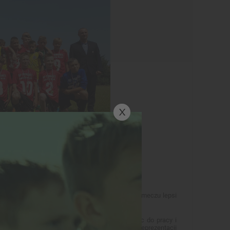
iśmy się z drużyną Progresu Gorzów Wlkp. W dwumeczu lepsi
szych zawodników jest to jednak kolejny bodziec do pracy i
 okres roztrenowania, wakacji i kibicowania Reprezentacji