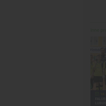
Inne p
15-
FALUB
LUBUS