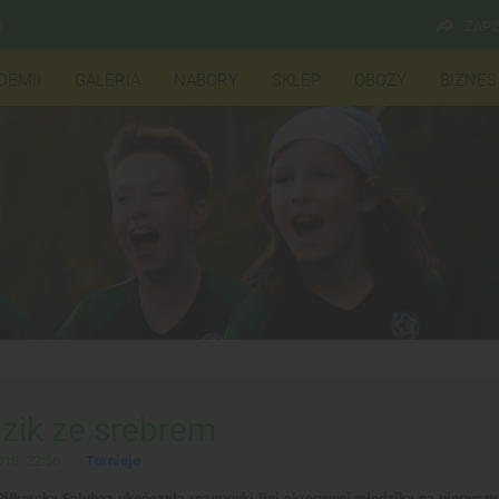
ZAPI
l
DEMII
GALERIA
NABORY
SKLEP
OBOZY
BIZNES
zik ze srebrem
18, 22:56
Turnieje
iłkarska Falubaz ukończyła rozgrywki ligi okręgowej młodzika na pierwszy