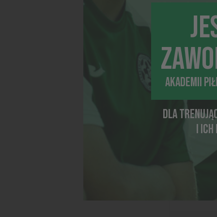
Polski na M
JE
ZAWO
AKADEMII PI
DLA TRENUJĄ
I IC