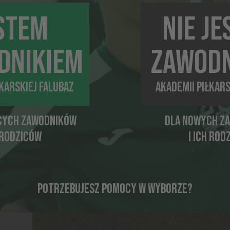
undialu - mówi trener Wojtysiak.
STEM
NIE J
DNIKIEM
ZAWODN
ŁKARSKIEJ FALUBAZ
AKADEMII PIŁKARS
CYCH ZAWODNIKÓW
DLA NOWYCH Z
H RODZICÓW
I ICH ROD
POTRZEBUJESZ POMOCY W WYBORZE?