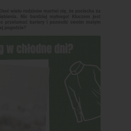
Choć wielu rodziców martwi się, że pociecha za
ębienia. Nic bardziej mylnego! Kluczem jest
to przełamać bariery i pozwolić swoim małym
ej pogodzie?