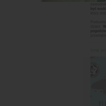
zawodnik
być wodo
który dob
Podsumow
dzieci.
W
pogodzie
przeziębie
Inne p