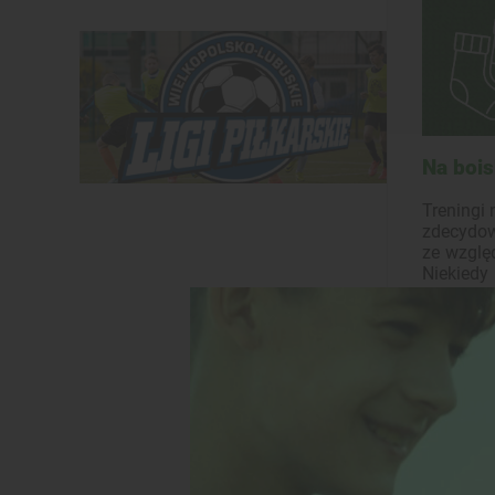
Na boi
Treningi
zdecydow
ze wzglę
Niekiedy
skutkow
zaobserw
- Jest to
ciepła, d
- Kolejn
możliwoś
oraz ćwic