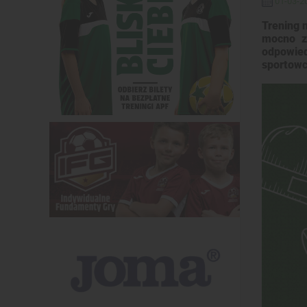
01-03-20
Trening 
mocno zg
odpowied
sportowc