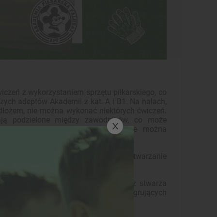
czeń z wykorzystaniem sprzętu piłkarskiego, co
ych adeptów Akademii z kat. A i B1. Na halach,
dłożem, nie można wykonać niektórych ćwiczeń.
stają podzielone między zawodników, co może
ngażowaniem piłkarzy. Zdecydowanie można
, dlaczego?
cka ma większe zapotrzebowanie na wytwarzanie
owietrzu.
wala na pobudzenie kreatywności oraz stwarza
może przeprowadzić wiele zabaw integrujących