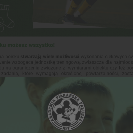
sku możesz wszystko!
 na boisku
stwarzają wiele możliwości
wykonania ciekawych ćwi
anie wzbogaca jednostkę treningową, zwłaszcza dla najmłodsz
du na ograniczenia związane z wymiarami obiektu czy też po
 zadania, które wymagają określonej powtarzalności, zo
ać chwilowym przestojem w treningu lub mniejszym zaa
ować, że
młodzi piłkarze na dworze stają się bardziej aktywni
czynnik naturalny.
Na chłodniejszym powietrzu organizm dzie
latego pociecha mimowolnie jest bardziej aktywna na świeżym p
ym aspektem jest
czynnik psychomotoryczny.
Przestrzeń poz
ci poznawcze. Trener na świeżym powietrzu i dużym boisku 
zenia bardziej skomplikowane, o większej intensywności.