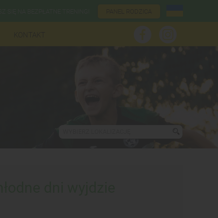
SZ SIĘ NA BEZPŁATNE TRENINGI
PANEL RODZICA
KONTAKT
WYBIERZ LOKALIZACJĘ
hłodne dni wyjdzie