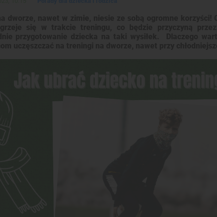
23, 10:15
Porady dla dziecka i rodzica
na dworze, nawet w zimie, niesie ze sobą ogromne korzyści! 
rzeje się w trakcie treningu, co będzie przyczyną przezi
nie przygotowanie dziecka na taki wysiłek. Dlaczego war
om uczęszczać na treningi na dworze, nawet przy chłodniejsz