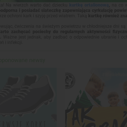
a! Na wierzch warto dać dziecku
kurtkę ortalionową
,
na co w
odporna i posiadać siateczkę zapewniająca cyrkulację powie
rze ochroni kark i szyję przed wiatrem. Taką
kurtkę również zna
ując, ćwiczenia na świeżym powietrzu w chłodniejsze dni są 
arto zachęcać pociechy do regularnych aktywności fizyczn
.
Ważne jest jednak, aby zadbać o odpowiednie ubranie i oc
ń i infekcji.
roponowane newsy