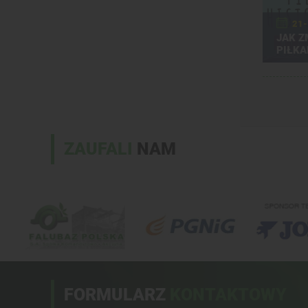
21-
JAK Z
PIŁKA
ZAUFALI
NAM
FORMULARZ
KONTAKTOWY