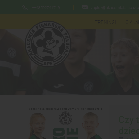
++48502741749
zapisy@akademiafalubaz.p
TRENINGI
O AKA
Czy 
dzie