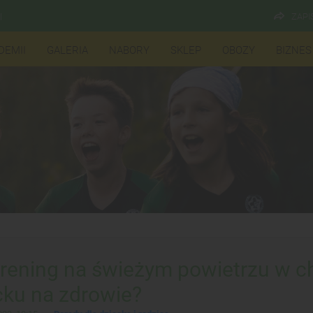
ZAPI
l
DEMII
GALERIA
NABORY
SKLEP
OBOZY
BIZNES
trening na świeżym powietrzu w c
cku na zdrowie?