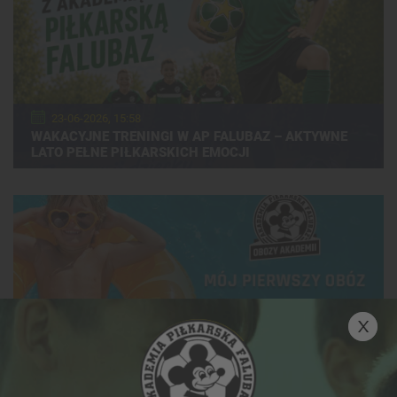
23-06-2026, 15:58
WAKACYJNE TRENINGI W AP FALUBAZ – AKTYWNE
LATO PEŁNE PIŁKARSKICH EMOCJI