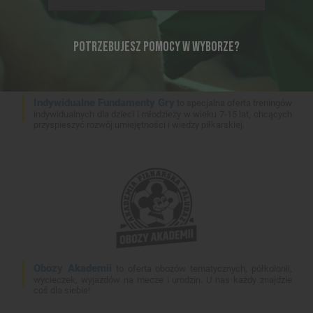
POTRZEBUJESZ POMOCY W WYBORZE?
Indywidualne Fundamenty Gry
to specjalna oferta treningów
indywidualnych dla dzieci i młodzieży w wieku 7-15 lat, chcących
przyspieszyć rozwój umiejętności i wiedzy piłkarskiej.
Obozy Akademii
to oferta obozów tematycznych, półkolonii,
wycieczek, wyjazdów na mecze i urodzin. U nas każdy znajdzie
coś dla siebie!