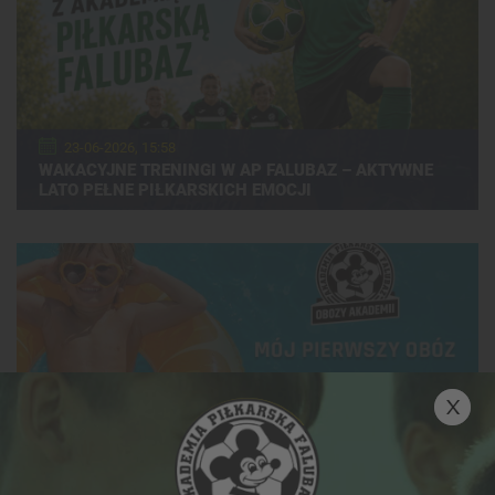
23-06-2026, 15:58
WAKACYJNE TRENINGI W AP FALUBAZ – AKTYWNE
LATO PEŁNE PIŁKARSKICH EMOCJI