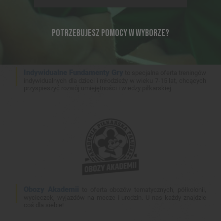
POTRZEBUJESZ POMOCY W WYBORZE?
Indywidualne Fundamenty Gry
to specjalna oferta treningów
indywidualnych dla dzieci i młodzieży w wieku 7-15 lat, chcących
przyspieszyć rozwój umiejętności i wiedzy piłkarskiej.
Obozy Akademii
to oferta obozów tematycznych, półkolonii,
wycieczek, wyjazdów na mecze i urodzin. U nas każdy znajdzie
coś dla siebie!