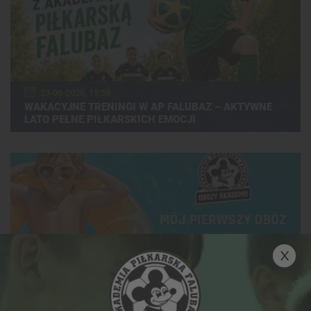
23-06-2026, 15:58
WAKACYJNE TRENINGI W AP FALUBAZ – AKTYWNE
LATO PEŁNE PIŁKARSKICH EMOCJI