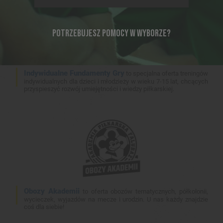
POTRZEBUJESZ POMOCY W WYBORZE?
Indywidualne Fundamenty Gry
to specjalna oferta treningów
indywidualnych dla dzieci i młodzieży w wieku 7-15 lat, chcących
przyspieszyć rozwój umiejętności i wiedzy piłkarskiej.
Obozy Akademii
to oferta obozów tematycznych, półkolonii,
wycieczek, wyjazdów na mecze i urodzin. U nas każdy znajdzie
coś dla siebie!