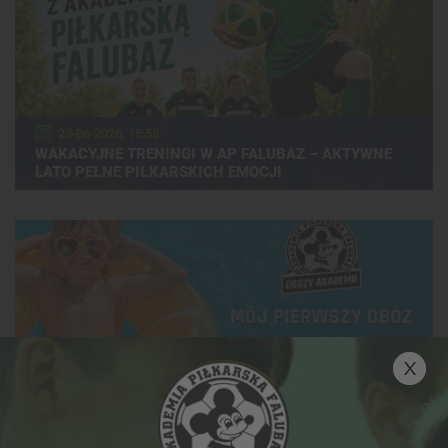
23-06-2026, 15:58
WAKACYJNE TRENINGI W AP FALUBAZ – AKTYWNE
LATO PEŁNE PIŁKARSKICH EMOCJI