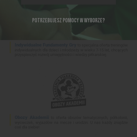
POTRZEBUJESZ POMOCY W WYBORZE?
Indywidualne Fundamenty Gry
to specjalna oferta treningów
indywidualnych dla dzieci i młodzieży w wieku 7-15 lat, chcących
przyspieszyć rozwój umiejętności i wiedzy piłkarskiej.
Obozy Akademii
to oferta obozów tematycznych, półkolonii,
wycieczek, wyjazdów na mecze i urodzin. U nas każdy znajdzie
coś dla siebie!