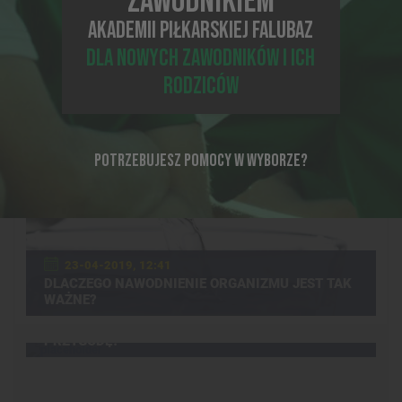
ZAWODNIKIEM
COCONAUT! POKAŻ SWOJE SUPERMOCE!
AKADEMII PIŁKARSKIEJ FALUBAZ
DLA NOWYCH ZAWODNIKÓW I ICH
RODZICÓW
POTRZEBUJESZ POMOCY W WYBORZE?
23-04-2019, 12:41
DLACZEGO NAWODNIENIE ORGANIZMU JEST TAK
WAŻNE?
21-07-2016, 12:22
JAK ROZPOCZĄĆ Z DZIECKIEM BIEGOWĄ
PRZYGODĘ?