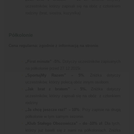
uczestników, którzy zapisali się na obóz z członkiem
rodziny (brat, siostra, kuzyn/ka)
Półkolonie
Cena regularna: zgodnie z informacją na stronie
.
„First minute” -5%.
Dotyczy uczestników zapisanych
na półkolonie przed 27.12.2015r.
„SportujMy Razem” – 5%
. Zniżka dotyczy
uczestników, którzy polecą obóz innym osobom.
„Jak brat z bratem” – 5%.
Zniżka dotyczy
uczestników, którzy zapisali się na obóz z członkiem
rodziny
„Ja chcę jeszcze raz!” – 10%
. Przy zapisie na drugą
półkolonie w tym samym sezonie.
„Klub Stałego Obozowicza” – do -10% zł
. Dla tych,
którzy już bawili się z nami na półkoloniach. Zniżka