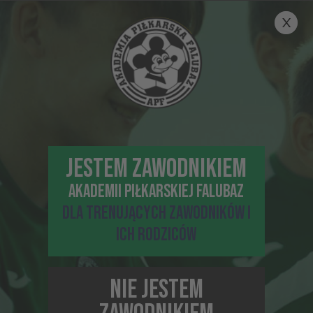
uzależniona jest od liczby przebytych półkolonii:
1-2 półkolonie -5%
3 półkolonie i więcej -10%
Inne proponowane newsy
JESTEM ZAWODNIKIEM
AKADEMII PIŁKARSKIEJ FALUBAZ
DLA TRENUJĄCYCH ZAWODNIKÓW I
ICH RODZICÓW
NIE JESTEM
12-10-2023, 15:26
NADCHODZI TURNIEJ FALUBAZ CUP BY