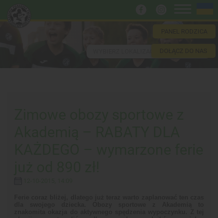
PANEL RODZICA
DOŁĄCZ DO NAS
WYBIERZ LOKALIZACJĘ
Zimowe obozy sportowe z
Akademią – RABATY DLA
KAŻDEGO – wymarzone ferie
już od 890 zł!
12-10-2015, 14:09
Ferie coraz bliżej, dlatego już teraz warto zaplanować ten czas
dla swojego dziecka. Obozy sportowe z Akademią to
znakomita okazja do aktywnego spędzenia wypoczynku. Z tej