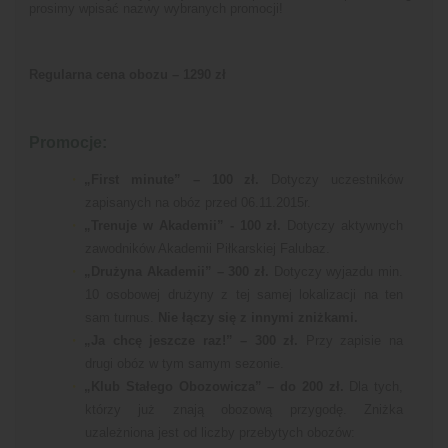
prosimy wpisać nazwy wybranych promocji!
Regularna cena obozu – 1290 zł
Promocje:
„First minute” – 100 zł.
Dotyczy uczestników
zapisanych na obóz przed 06.11.2015r.
„Trenuje w Akademii” - 100 zł.
Dotyczy aktywnych
zawodników Akademii Piłkarskiej Falubaz.
„Drużyna Akademii” – 300 zł.
Dotyczy wyjazdu min.
10 osobowej drużyny z tej samej lokalizacji na ten
sam turnus.
Nie łączy się z innymi zniżkami.
„Ja chcę jeszcze raz!” – 300 zł.
Przy zapisie na
drugi obóz w tym samym sezonie.
„Klub Stałego Obozowicza” – do 200 zł.
Dla tych,
którzy już znają obozową przygodę. Zniżka
uzależniona jest od liczby przebytych obozów: