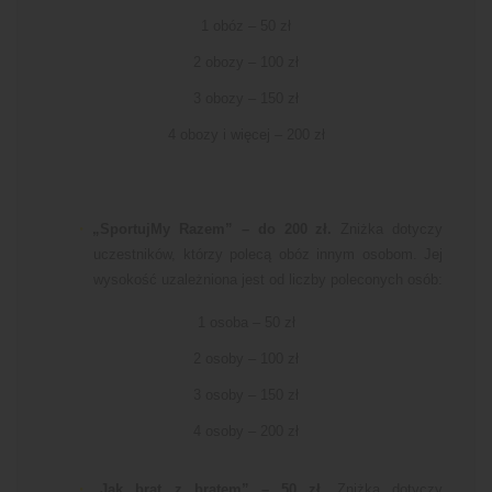
1 obóz – 50 zł
2 obozy – 100 zł
3 obozy – 150 zł
4 obozy i więcej – 200 zł
„SportujMy Razem” – do 200 zł.
Zniżka dotyczy
uczestników, którzy polecą obóz innym osobom. Jej
wysokość uzależniona jest od liczby poleconych osób:
1 osoba – 50 zł
2 osoby – 100 zł
3 osoby – 150 zł
4 osoby – 200 zł
„Jak brat z bratem” – 50 zł
. Zniżka dotyczy