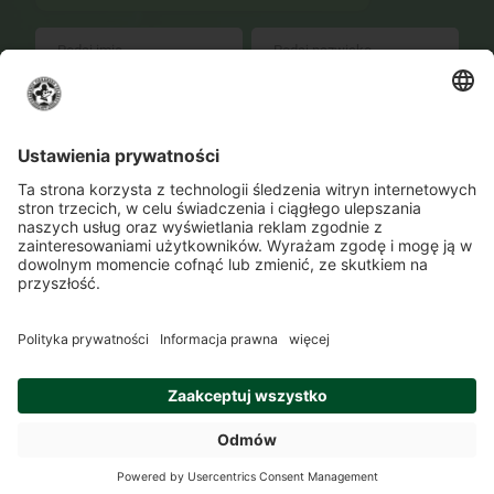
WYŚLIJ
Zmień ustawienia prywatności
Kontakt
Lokalizacje
Program szkolenia
O Akademii
+48502741749
zapisy@akademiafalubaz.pl