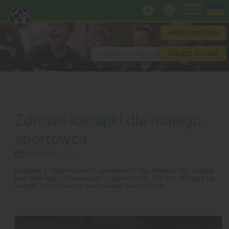
PANEL RODZICA
DOŁĄCZ DO NAS
WYBIERZ LOKALIZACJĘ
Zdrowe kanapki dla małego
sportowca
19-01-2016, 11:15
Kanapka z żółtym serem i pomidorem? Nie mówimy nie. Jednak
jest wiele opcji ciekawszych i...zdrowszych. Oto trzy przepisy na
kanapki, które powinny zasmakować całej rodzinie.