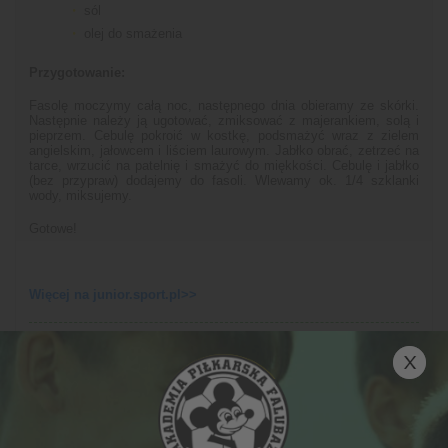
sól
olej do smażenia
Przygotowanie:
Fasolę moczymy całą noc, następnego dnia obieramy ze skórki.
Następnie należy ją ugotować, zmiksować z majerankiem, solą i
pieprzem. Cebulę pokroić w kostkę, podsmażyć wraz z zielem
angielskim, jałowcem i liściem laurowym. Jabłko obrać, zetrzeć na
tarce, wrzucić na patelnię i smażyć do miękkości. Cebulę i jabłko
(bez przypraw) dodajemy do fasoli. Wlewamy ok. 1/4 szklanki
wody, miksujemy.
Gotowe!
Więcej na junior.sport.pl>>
Inne proponowane newsy