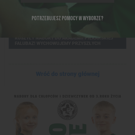
POTRZEBUJESZ POMOCY W WYBORZE?
17-09-2015, 12:03
RUSZYŁY NABORY DO AKADEMII PIŁKARSKIEJ
FALUBAZ! WYCHOWUJEMY PRZYSZŁYCH
REPREZENTANTÓW!
Wróć do strony głównej