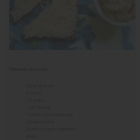
Składniki na smalec:
100 g fasoli jaś
2 cebule
1/2 jabłka
1 liść laurowy
1 kulka ziela angielskiego
1 kulka jałowca
(duża) szczypta majeranku
pieprz