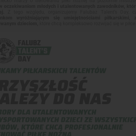
iecko marzy o trenowaniu piłki nożnej na poziomie mistr
w oczekiwaniom młodych i utalentowanych zawodników, którz
iej.
Z tego względu, organizujemy Falubaz Talent’s Day, c
ynkom wyróżniającym się umiejętnościami piłkarskimi,
owanym dzieciom,
które chcą kompleksowo rozwijać się w piłce