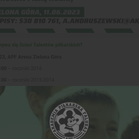
bywa się Dzień Talentów piłkarskich?
23, APF Arena Zielona Góra
:00
– roczniki 2016
:30
– roczniki 2015-2014
ać się na Falubaz Talent’s Day?
 zapisania się na wydarzenie,
prosimy o kon
.andruszewski@akademiafalubaz.pl
.
zestnik Falubaz Talent's Day otrzyma
pamiątkową koszulkę!
óżnia się Akademia Piłkarska Falubaz na tle innych?