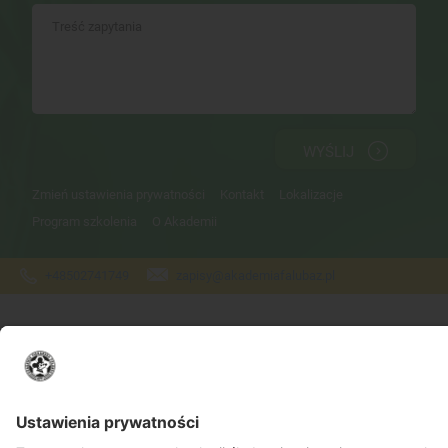
WYŚLIJ
Zmień ustawienia prywatności
Kontakt
Lokalizacje
Program szkolenia
O Akademii
+48502741749
zapisy@akademiafalubaz.pl