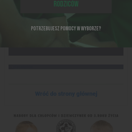
RODZICÓW
POTRZEBUJESZ POMOCY W WYBORZE?
28-04-2018, 07:56
KOMPLET PODIÓW NA TYMBARKU!
22-11-2017, 20:30
PIERWSZA RUNDA DLA APF!
Wróć do strony głównej