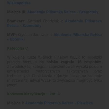
Wielkopolska
Miejsce III
:
Akademia Piłkarska Reissa - Szamotuły
Bramkarz:
Samuel Chudziak z
Akademia Piłkarska
Reissa - Szamotuły
MVP:
Krystian Janowski z
Akademia Piłkarska Reissa
- Oborniki
Kategoria C
W kolejnej turze Wielkich Finałów WLLP, to Młodziki
przejęły stery, a
na boisku zagrało 16 zespołów.
Zawodnicy tej kategorii zaprezentowali wysoki poziom
umiejętności motorycznych, taktycznych oraz
technicznych. Choć każda z drużyn liczyła na zostanie
mistrzem tej edycji WLLP, to zwycięzca mógł być tylko
jeden!
Końcowa klasyfikacja – kat. C:
Miejsce I:
Akademia Piłkarska Reissa - Plewiska