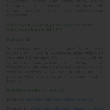
towarzyszyli trenerzy oraz rodzice, którzy głośno
dopingowali swoje pociechy. Jesteśmy niezmiernie
dumni i wdzięczni za tak liczne zainteresowanie
rozgrywkami.
Kto zwyciężył w tegorocznym sezonie
wiosenno-letnim WLLP?
Kategoria B2
W pierwszej turze Wielkich Finałów WLLP boisko
należało do Orlików.
W wydarzeniu udział wzięło 19
zespołów tej kategorii.
Młodzi piłkarze wykazali się
ogromnym zaangażowaniem, odwagą oraz
walecznością. Na murawie można było poczuć ducha
walki, co pozytywnie wpływało na atmosferę panującą
podczas wydarzenia. Orliki grały systemem każdy z
każdym.
Końcowa klasyfikacja – kat. B2:
Miejsce I:
Akademia Piłkarska Reissa - Oborniki
Miejsce II
:
Akademia Piłkarska Reissa - Środa