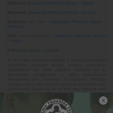
Miejsce II
:
Akademia Piłkarska Reissa - Słupca
Miejsce III
:
Akademia Piłkarska Reissa - Gostyń
Bramkarz:
Jan Pres z
Akademia Piłkarska Reissa -
Plewiska
MVP:
Anton Dobroskok z
Akademia Piłkarska Reissa
- Słupca
Piłkarski roller coaster
W tym roku wszystkie zespoły, a także poszczególni
zawodnicy pokazali wysoki poziom piłkarskich
kompetencji. Dla wielu adeptów Akademii był to
sprawdzian umiejętności, a także opanowania,
koncentracji oraz motywacji do działania. Podczas
turnieju można było wyczuć ogromną ekscytację oraz
ducha walki. Cieszę się, że i w tym roku dopisała nam
piękna pogoda! Dziękuję wszystkim organizatorom,
trenerom, rodzicom, a w szczególności naszym
zawodnikom za tak liczną frekwencję w Dolsku!
–
komentuje koordynator WLLP Tomasz Karkoszka.