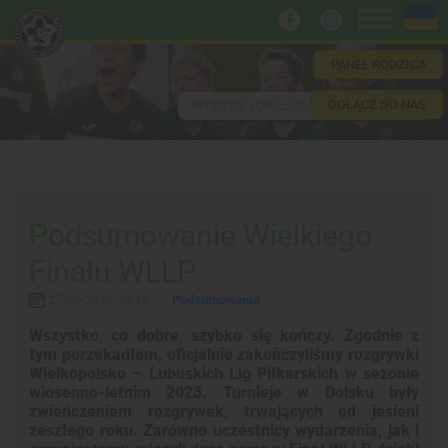
PANEL RODZICA
DOŁĄCZ DO NAS
WYBIERZ LOKALIZACJĘ
Podsumowanie Wielkiego
Finału WLLP
27-06-2023, 14:18
Podsumowania
Wszystko, co dobre, szybko się kończy. Zgodnie z
tym porzekadłem, oficjalnie zakończyliśmy rozgrywki
Wielkopolsko – Lubuskich Lig Piłkarskich w sezonie
wiosenno-letnim 2023. Turnieje w Dolsku były
zwieńczeniem rozgrywek, trwających od jesieni
zeszłego roku. Zarówno uczestnicy wydarzenia, jak i