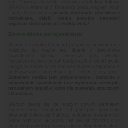
kcal. Coconaut to woda kokosowa z młodego kokosa
(99,96%) i witamina C. Dostarcza potas, magnez, wapń
i sód, dzięki czemu
posiada doskonałe właściwości
izotoniczne, dzięki czemu pozwala
nawodnić
organizm skuteczniej niż zwykła woda!
Zdrowie dziecka jest najważniejsze!
Wspólnie z marką Coconaut pragniemy uświadamiać
rodziców, jak ważne jest dbanie o prawidłowe
nawodnienie dziecka, zwłaszcza przy wysiłku
fizycznym. Dziecko potrafi bardzo szybko skupić swoją
uwagę na zabawie, czy sporcie i zupełnie zapomina o
podstawowych potrzebach, jak jedzenie, czy picie.
Zadaniem rodzica jest przypominanie i zadbanie o
odpowiednie nawodnienie oraz wybieranie zdrowych,
naturalnych napojów, które nie zawierają sztucznych
składników.
,,Bardzo cieszę się, że naszym nowym partnerem
została firma Coconaut. Od początku powstania
Akademii Piłkarskiej Falubaz budujemy świadomość
wśród rodziców, jak ważny jest wysiłek fizyczny oraz
dbanie o prawidłowy rozwój dziecka. Wspólnymi siłami