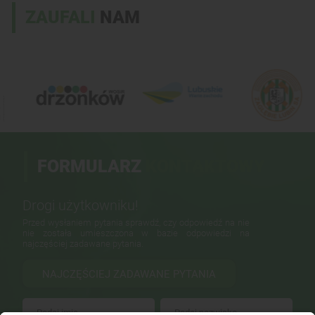
ZAUFALI
NAM
FORMULARZ
KONTAKTOWY
Drogi użytkowniku!
Przed wysłaniem pytania sprawdź, czy odpowiedź na nie
nie została umieszczona w bazie odpowiedzi na
najczęściej zadawane pytania.
NAJCZĘŚCIEJ ZADAWANE PYTANIA