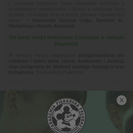
z Coconaut będziemy mogli edukować rodziców o
prawidłowym nawadnianiu i dbaniu o właściwą dietę
dziecka. To kolejny krok w stronę zdrowia i sprawności
dzieci.”
– komentuje Szymon Cejba, Dyrektor ds.
Marketingu i Handlu Akademii.
Od teraz woda kokosowa Coconaut w sklepie
Akademii
W ramach naszej współpracy
przygotowaliśmy dla
rodziców i dzieci wiele zabaw, konkursów i atrakcji,
więc zachęcamy do śledzeni naszego fanpage’a oraz
Instagrama.
Szczegóły już wkrótce!
Inne proponowane newsy