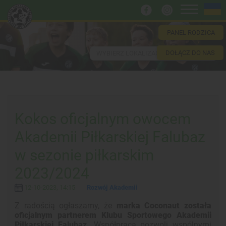
PANEL RODZICA
DOŁĄCZ DO NAS
WYBIERZ LOKALIZACJĘ
Kokos oficjalnym owocem
Akademii Piłkarskiej Falubaz
w sezonie piłkarskim
2023/2024
12-10-2023, 14:15
Rozwój Akademii
Z radością ogłaszamy, że
marka Coconaut została
oficjalnym partnerem Klubu Sportowego Akademii
Piłkarskiej Falubaz.
Współpraca pozwoli wspólnymi