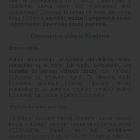
nas. W szczególności tych, którzy zapominają o
codziennej dawce wody przy wyzwaniach dnia
codziennego. Coconaut to naturalna woda kokosowa,
która doskonale
nawodni, orzeźwi i zregeneruje nawet
najmłodszego Zawodnika naszej akademii.
Coconaut w sklepie Akademii
Drzewo życia
Palmy dostarczają wszystkich składników, które
potrzebne są w życiu, jak woda, pożywienie, czy
materiał do wyrobu różnych rzeczy,
stąd niekiedy
nazywane są drzewami życia. Co ciekawe, woda
kokosowa powstaje poprzez naturalny proces
metaboliczny w sterylnie czystym orzechu palmy
kokosowej, bez żadnej ingerencji człowieka.
Woda kokosowa pod lupą
Oficjalnym owocem naszej Akademii został zielony
kokos, z którego pochodzi naturalna woda kokosowa
COCONAUT®. Napój ten jest produktem
niskokalorycznym, który w 100 ml dostarcza tylko 22