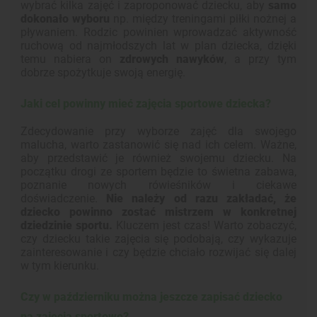
wybrać kilka zajęć i zaproponować dziecku, aby
samo
dokonało wyboru
np. między treningami piłki nożnej a
pływaniem. Rodzic powinien wprowadzać aktywność
ruchową od najmłodszych lat w plan dziecka, dzięki
temu nabiera on
zdrowych nawyków
, a przy tym
dobrze spożytkuje swoją energię.
Jaki cel powinny mieć zajęcia sportowe dziecka?
Zdecydowanie przy wyborze zajęć dla swojego
malucha, warto zastanowić się nad ich celem. Ważne,
aby przedstawić je również swojemu dziecku. Na
początku drogi ze sportem będzie to świetna zabawa,
poznanie nowych rówieśników i ciekawe
doświadczenie.
Nie należy od razu zakładać, że
dziecko powinno zostać mistrzem w konkretnej
dziedzinie sportu.
Kluczem jest czas! Warto zobaczyć,
czy dziecku takie zajęcia się podobają, czy wykazuje
zainteresowanie i czy będzie chciało rozwijać się dalej
w tym kierunku.
Czy w październiku można jeszcze zapisać dziecko
na zajęcia sportowe?