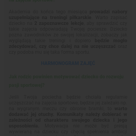
Akademia do końca tego miesiąca
prowadzi nabory
uzupełniające na treningi piłkarskie
. Warto zapisać
dziecko na
2 zapoznawcze lekcje
, aby sprawdzić czy
takie zajęcia odpowiadają Twojej pociesze. Dziecko
pozna zawodników ze swojej lokalizacji, zobaczy jak
wyglądają takie treningi i dopiero
będzie mogło
zdecydować, czy chce dalej na nie uczęszczać
oraz
czy podoba mu się taka forma sportu.
HARMONOGRAM ZAJĘĆ
Jak rodzic powinien motywować dziecko do rozwoju
pasji sportowej?
Jeśli Twoja pociecha będzie chciała regularnie
uczęszczać na zajęcia sportowe, będzie jej zależało np.
na wygranym meczu czy obronie bramki, to
warto
dodawać jej otuchy.
Komunikaty należy dobierać w
zależności od charakteru swojego dziecka i jego
usposobienia.
Motywacja nie może być presją
wywieraną na dziecku czy chęcią spełnienia ambicji