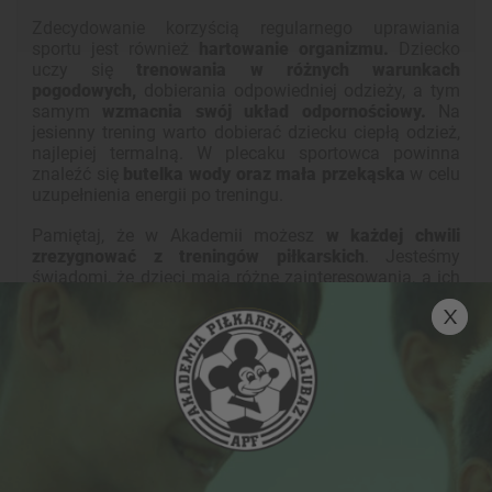
Zdecydowanie korzyścią regularnego uprawiania
sportu jest również
hartowanie organizmu.
Dziecko
uczy się
trenowania w różnych warunkach
pogodowych,
dobierania odpowiedniej odzieży, a tym
samym
wzmacnia swój układ odpornościowy.
Na
jesienny trening warto dobierać dziecku ciepłą odzież,
najlepiej termalną. W plecaku sportowca powinna
znaleźć się
butelka wody oraz mała przekąska
w celu
uzupełnienia energii po treningu.
Pamiętaj, że w Akademii możesz
w każdej chwili
zrezygnować z treningów piłkarskich
. Jesteśmy
świadomi, że dzieci mają różne zainteresowania, a ich
hobby często się zmieniają. Droga do odnalezienia
właściwej pasji dziecka może być długa i kręta, ale
warto je
wspierać i motywować do jej szukania!
Inne proponowane newsy