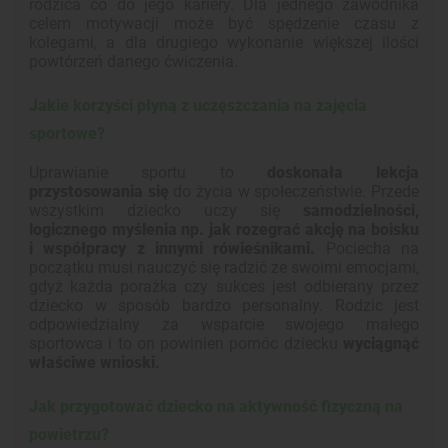
rodzica co do jego kariery. Dla jednego zawodnika
celem motywacji może być spędzenie czasu z
kolegami, a dla drugiego wykonanie większej ilości
powtórzeń danego ćwiczenia.
Jakie korzyści płyną z uczęszczania na zajęcia
sportowe?
Uprawianie sportu to
doskonała lekcja
przystosowania się
do życia w społeczeństwie. Przede
wszystkim dziecko uczy się
samodzielności,
logicznego myślenia np. jak rozegrać akcję na boisku
i współpracy z innymi rówieśnikami.
Pociecha na
początku musi nauczyć się radzić ze swoimi emocjami,
gdyż każda porażka czy sukces jest odbierany przez
dziecko w sposób bardzo personalny. Rodzic jest
odpowiedzialny za wsparcie swojego małego
sportowca i to on powinien pomóc dziecku
wyciągnąć
właściwe wnioski.
Jak przygotować dziecko na aktywność fizyczną na
powietrzu?