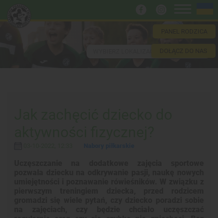
PANEL RODZICA
DOŁĄCZ DO NAS
WYBIERZ LOKALIZACJĘ
Jak zachęcić dziecko do
aktywności fizycznej?
03-10-2022, 12:33
Nabory piłkarskie
Uczęszczanie na dodatkowe zajęcia sportowe
pozwala dziecku na odkrywanie pasji, naukę nowych
umiejętności i poznawanie rówieśników. W związku z
pierwszym treningiem dziecka, przed rodzicem
gromadzi się wiele pytań, czy dziecko poradzi sobie
na zajęciach, czy będzie chciało uczęszczać