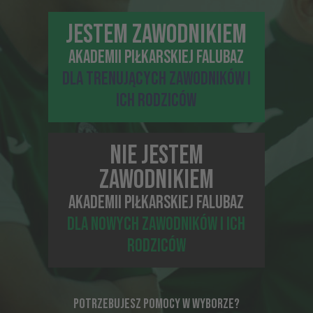
JESTEM ZAWODNIKIEM
AKADEMII PIŁKARSKIEJ FALUBAZ
DLA TRENUJĄCYCH ZAWODNIKÓW I
ICH RODZICÓW
29-05-2023, 14:11
NIE JESTEM
TRWAJĄ ZAPISY NA FALUBAZ TALENT’S DAY!
PRZYSZŁOŚĆ NALEŻY DO NAS!
ZAWODNIKIEM
AKADEMII PIŁKARSKIEJ FALUBAZ
DLA NOWYCH ZAWODNIKÓW I ICH
RODZICÓW
POTRZEBUJESZ POMOCY W WYBORZE?