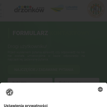
FORMULARZ
KONTAKTOWY
Drogi użytkowniku!
Przed wysłaniem pytania sprawdź, czy odpowiedź na nie
nie została umieszczona w bazie odpowiedzi na
najczęściej zadawane pytania.
NAJCZĘŚCIEJ ZADAWANE PYTANIA