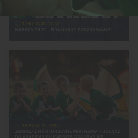
17-01-2022, 12:13
NABORY 2022 – BRAMKARZ POSZUKIWANY!
19-09-2018, 11:05
ZBUDUJ Z NAMI DRUŻYNĘ MISTRZÓW – DOŁĄCZ
DO AKADEMII PIŁKARSKIEJ FALUBAZ WE