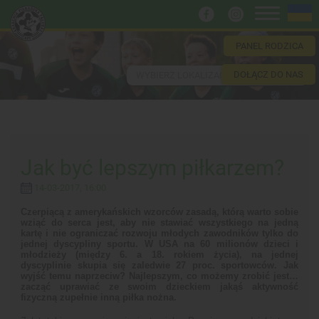
PANEL RODZICA
DOŁĄCZ DO NAS
WYBIERZ LOKALIZACJĘ
Jak być lepszym piłkarzem?
14-03-2017, 16:00
Czerpiącą z amerykańskich wzorców zasadą, którą warto sobie
wziąć do serca jest, aby nie stawiać wszystkiego na jedną
kartę i nie ograniczać rozwoju młodych zawodników tylko do
jednej dyscypliny sportu. W USA na 60 milionów dzieci i
młodzieży (między 6. a 18. rokiem życia), na jednej
dyscyplinie skupia się zaledwie 27 proc. sportowców. Jak
wyjść temu naprzeciw? Najlepszym, co możemy zrobić jest…
zacząć uprawiać ze swoim dzieckiem jakąś aktywność
fizyczną zupełnie inną piłka nożna.