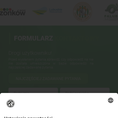
FORMULARZ
KONTAKTOWY
Drogi użytkowniku!
Przed wysłaniem pytania sprawdź, czy odpowiedź na nie
nie została umieszczona w bazie odpowiedzi na
najczęściej zadawane pytania.
NAJCZĘŚCIEJ ZADAWANE PYTANIA