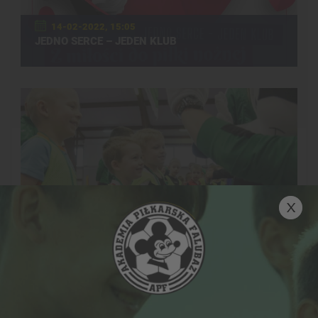
14-02-2022, 15:05
JEDNO SERCE – JEDEN KLUB
02-12-2021, 15:46
FALUBAZ CUP 2021. KOŃCOWE ODLICZANIE!
21-06-2016, 12:46
WLLP W LICZBACH