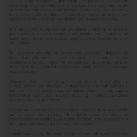
Zalet takiego rozwiązania jest wiele. Po pierwsze dzięki temu
zaczniemy w gronie całej rodziny spędzać czas aktywnie. To dla
sportowców motywujące i jak dowodzą statystyki, wielu mistrzów
różnych dyscyplin w młodości chodziło z rodzicami na spacery,
jeździli rowerem czy podejmowali inne gry i zabawy sportowe.
Inna aktywność to sposób na „wypalenie” i uniknięcie przesytu
podobnymi do siebie treningami, jak również na odsunięcie od
siebie presji, którą nieświadomie mogą wywierać zarówno trenerzy
jak i rodzice.
To najlepsza metoda na znalezienie „swojego miejsca”. Na
przykładzie piłki nożnej łatwo stwierdzić, że często jest ona
wybierana z powodu ogromnej popularności, a przecież dziecko
może mieć inny talent lub zwyczajnie lepiej się czuć uprawiając
inną dyscyplinę.
„Najpierw atleta, potem piłkarz” – sam prezes PZPN Zbigniew
Boniek mówił o tym niedawno. Zmiana rodzaju ćwiczeń pomoże w
nabraniu nowych umiejętności, rozwinięciu innych mięśni, poprawi
koordynację, zwinność, słowem uczyni z młodego zawodnika
wszechstronnego sportowca.
Kolejny argument, ściśle powiązany z poprzednim, to udpornienie
się na urazy, którym sprzyja treningowa monotonia, presja na
szybko osiągane wyniki, zwiększanie obciążeń przy jednoczesnym
braku przygotowania organizmu na taki wysiłek.
I punkt ostatni, czyli kompetencje społeczne. Jak pisze dr Łukasz