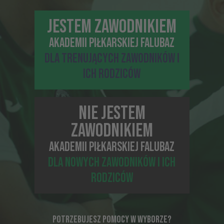
JESTEM ZAWODNIKIEM
AKADEMII PIŁKARSKIEJ FALUBAZ
Wróć do strony głównej
DLA TRENUJĄCYCH ZAWODNIKÓW I
ICH RODZICÓW
NIE JESTEM
ZAWODNIKIEM
AKADEMII PIŁKARSKIEJ FALUBAZ
DLA NOWYCH ZAWODNIKÓW I ICH
RODZICÓW
POTRZEBUJESZ POMOCY W WYBORZE?