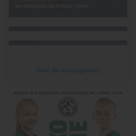
05-02-2019, 17:37
APF OTRZYMA CERTYFIKAT PZPN!
11-02-2018, 20:03
FALUBAZ PIERWSZY W LESZNIE
24-01-2018, 21:25
SREBRO Z CYBINKI
Wróć do strony głównej