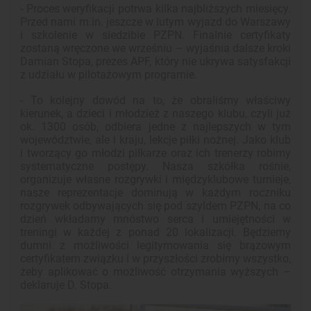
- Proces weryfikacji potrwa kilka najbliższych miesięcy.
Przed nami m.in. jeszcze w lutym wyjazd do Warszawy
i szkolenie w siedzibie PZPN. Finalnie certyfikaty
zostaną wręczone we wrześniu – wyjaśnia dalsze kroki
Damian Stopa, prezes APF, który nie ukrywa satysfakcji
z udziału w pilotażowym programie.
- To kolejny dowód na to, że obraliśmy właściwy
kierunek, a dzieci i młodzież z naszego klubu, czyli już
ok. 1300 osób, odbiera jedne z najlepszych w tym
województwie, ale i kraju, lekcje piłki nożnej. Jako klub
i tworzący go młodzi piłkarze oraz ich trenerzy robimy
systematyczne postępy. Nasza szkółka rośnie,
organizuje własne rozgrywki i międzyklubowe turnieje,
nasze reprezentacje dominują w każdym roczniku
rozgrywek odbywających się pod szyldem PZPN, na co
dzień wkładamy mnóstwo serca i umiejętności w
treningi w każdej z ponad 20 lokalizacji. Będziemy
dumni z możliwości legitymowania się brązowym
certyfikatem związku i w przyszłości zrobimy wszystko,
żeby aplikować o możliwość otrzymania wyższych –
deklaruje D. Stopa.