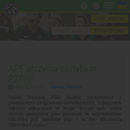
PANEL RODZICA
DOŁĄCZ DO NAS
WYBIERZ LOKALIZACJĘ
APF otrzyma certyfikat
PZPN!
05-02-2019, 17:37
Sukcesy Akademii
Polski Związek Piłki Nożnej wystartował z
pilotażowym programem certyfikowania najlepszych
szkółek piłkarskich w kraju. Wśród tych, które
zostały docenione jako pierwsze, w województwie
lubuskim jest zaledwie pięć – w tym Akademia
Piłkarska Falubaz!