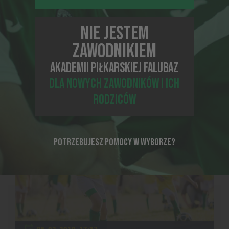
liczących maksymalnie 14 osób na jednego trenera.
złoty
– podmioty szkolące zawodników w sposób
NIE JESTEM
ciągły, systematyczny i profesjonalny, na zajęciach
prowadzonych przez trenerów z licencją UEFA B lub
ZAWODNIKIEM
wyższą w grupach liczących maksymalnie do 12 osób
na jednego trenera.
AKADEMII PIŁKARSKIEJ FALUBAZ
DLA NOWYCH ZAWODNIKÓW I ICH
Inne proponowane newsy
RODZICÓW
POTRZEBUJESZ POMOCY W WYBORZE?