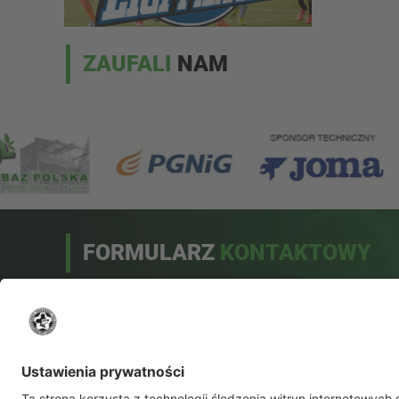
ZAUFALI
NAM
FORMULARZ
KONTAKTOWY
Drogi użytkowniku!
Przed wysłaniem pytania sprawdź, czy odpowiedź na
nie nie została umieszczona w bazie odpowiedzi na
najczęściej zadawane pytania.