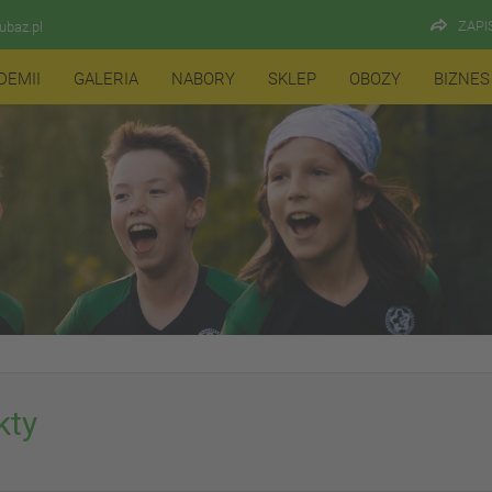
ZAPI
baz.pl
DEMII
GALERIA
NABORY
SKLEP
OBOZY
BIZNES
kty