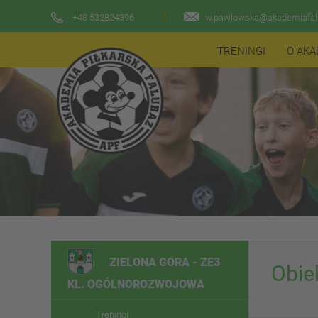
+48 532824396
w.pawlowska@akademiafalu
TRENINGI
O AKA
ZIELONA GÓRA - ZE3
Obie
KL. OGÓLNOROZWOJOWA
Treningi