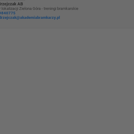
rzejczak AB
 lokalizacji Zielona Góra - treningi bramkarskie
9840775
ndrzejczak@akademiabramkarzy.pl