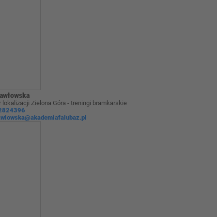
Pawłowska
 lokalizacji Zielona Góra - treningi bramkarskie
2824396
awlowska@akademiafalubaz.pl