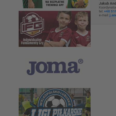
Jakub And
Koordynator
tel.
+48 51
e-mail:
j.a