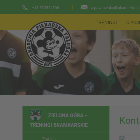
+48 532824396
w.pawlowska@akademiafalu
TRENINGI
O AKA
ZIELONA GÓRA -
Kont
TRENINGI BRAMKARSKIE
Treningi