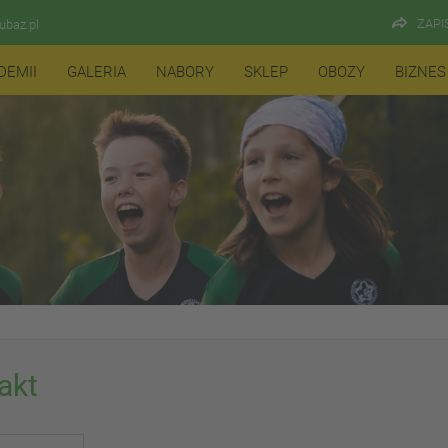
ZAPI
baz.pl
DEMII
GALERIA
NABORY
SKLEP
OBOZY
BIZNES
akt