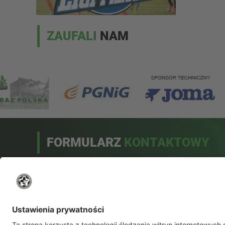
ZAUFALI
NAM
FORMULARZ
KONTAKTOWY
Drogi użytkowniku!
Przed wysłaniem pytania sprawdź, czy odpowiedź na
nie nie została umieszczona w bazie odpowiedzi na
najczęściej zadawane pytania.