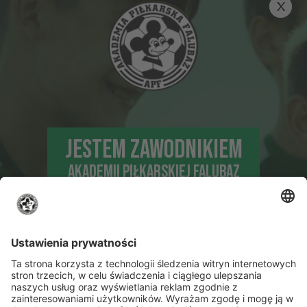
JESTEM ZAWODNIKIEM
AKADEMII PIŁKARSKIEJ FALUBAZ
DLA TRENUJĄCYCH ZAWODNIKÓW I
ICH RODZICÓW
NIE JESTEM
ZAWODNIKIEM