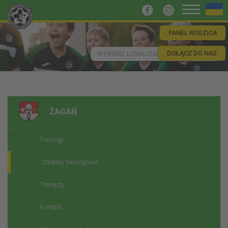
PANEL RODZICA
DOŁĄCZ DO NAS
WYBIERZ LOKALIZACJĘ
ŻAGAŃ
Treningi
Obiekty treningowe
Trenerzy
Kontakt