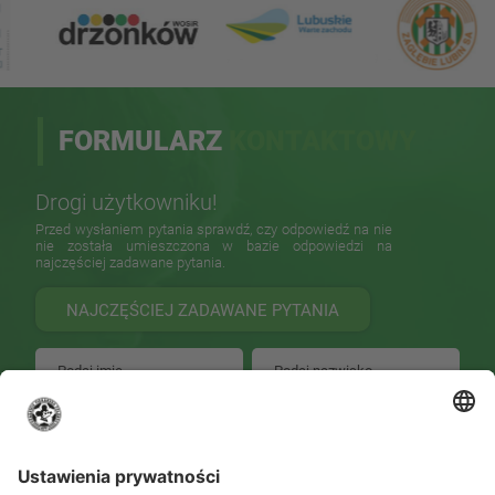
FORMULARZ
KONTAKTOWY
Drogi użytkowniku!
Przed wysłaniem pytania sprawdź, czy odpowiedź na nie
nie została umieszczona w bazie odpowiedzi na
najczęściej zadawane pytania.
NAJCZĘŚCIEJ ZADAWANE PYTANIA