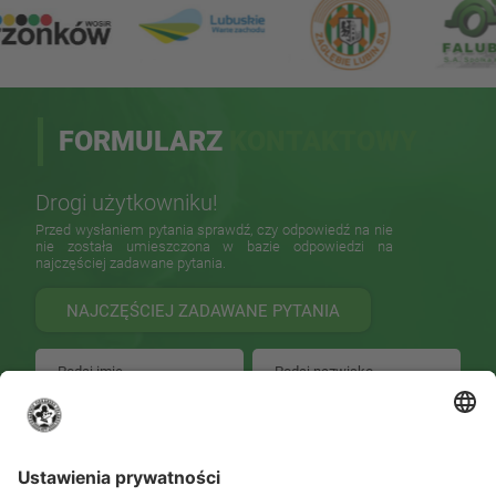
FORMULARZ
KONTAKTOWY
Drogi użytkowniku!
Przed wysłaniem pytania sprawdź, czy odpowiedź na nie
nie została umieszczona w bazie odpowiedzi na
najczęściej zadawane pytania.
NAJCZĘŚCIEJ ZADAWANE PYTANIA