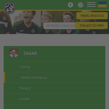
PANEL RODZICA
DOŁĄCZ DO NAS
WYBIERZ LOKALIZACJĘ
ŻAGAŃ
Treningi
Obiekty treningowe
Trenerzy
Kontakt