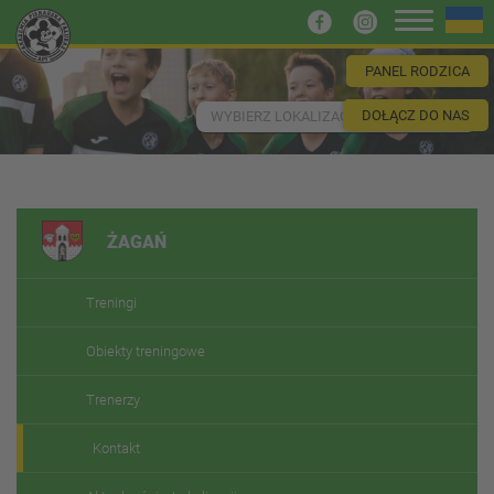
PANEL RODZICA
DOŁĄCZ DO NAS
WYBIERZ LOKALIZACJĘ
ŻAGAŃ
Treningi
Obiekty treningowe
Trenerzy
Kontakt