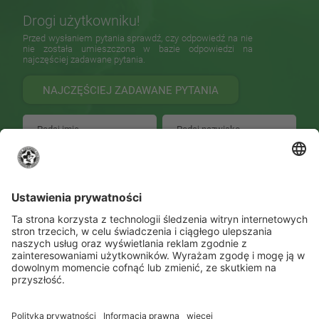
Drogi użytkowniku!
Przed wysłaniem pytania sprawdź, czy odpowiedź na nie
nie została umieszczona w bazie odpowiedzi na
najczęściej zadawane pytania.
NAJCZĘŚCIEJ ZADAWANE PYTANIA