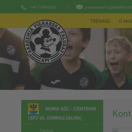
+48 519840826
p.iwaszkiewicz@akademiafa
TRENINGI
O AKA
NOWA SÓL - CENTRUM
Kont
(SP2 UL.GIMNAZJALNA)
Treningi