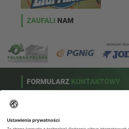
ZAUFALI
NAM
FORMULARZ
KONTAKTOWY
Drogi użytkowniku!
Przed wysłaniem pytania sprawdź, czy odpowiedź na
nie nie została umieszczona w bazie odpowiedzi na
najczęściej zadawane pytania.