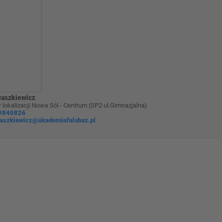
waszkiewicz
 lokalizacji Nowa Sól - Centrum (SP2 ul.Gimnazjalna)
9840826
waszkiewicz@akademiafalubaz.pl