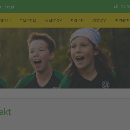
ZAPI
lubaz.pl
DEMII
GALERIA
NABORY
SKLEP
OBOZY
BIZNES
akt