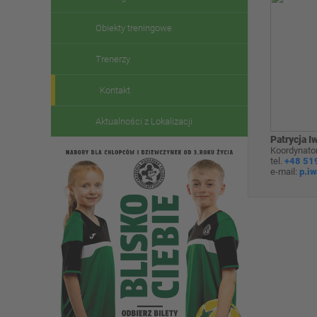
Obiekty treningowe
Trenerzy
Kontakt
Aktualności z Lokalizacji
Patrycja I
Koordynator
tel.
+48 51
e-mail:
p.i