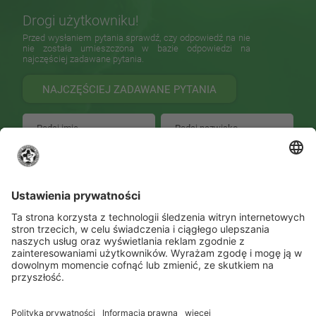
Drogi użytkowniku!
Przed wysłaniem pytania sprawdź, czy odpowiedź na nie
nie została umieszczona w bazie odpowiedzi na
najczęściej zadawane pytania.
NAJCZĘŚCIEJ ZADAWANE PYTANIA