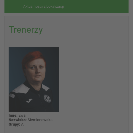
Aktualności z Lokalizacji
Trenerzy
Imię:
Ewa
Nazwisko:
Siemianowska
Grupy:
A