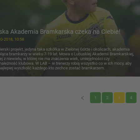
ska Akademia Bramkarska czeka na Ciebie!
0-2018, 10:58
ierski projekt, jedyna taka szkółka w Zielonej Górze i okolicach, akademia
ląca bramkarzy w wieku 7-19 lat. Mowa o Lubuskiej Akademii Bramkarskiej,
ej z niewielu, w której nie ma znaczenia wiek, umiejętności czy
należność klubowa. W LAB – ie trenerzy robią wszystko co w ich mocy, aby
najlepiej wyszkolić każdego kto zechce zostać bramkarzem.
1
2
3
4