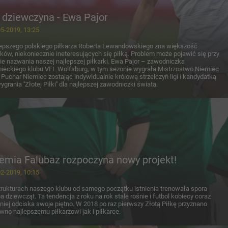
 dziewczyna - Ewa Pajor
5-2019, 13:25
epszego polskiego piłkarza Roberta Lewandowskiego zna większość
ków, niekoniecznie ineteresujących się piłką. Problem może pojawić się przy
ie nazwania naszej najlepszej piłkarki. Ewa Pajor – zawodniczka
ieckiego klubu VFL Wolfsburg, w tym sezonie wygrała Mistrzostwo Niemiec
 Puchar Niemiec zostając indywidualnie królową strzelczyń ligi i kandydatką
ygrania ''Złotej Piłki'' dla najlepszej zawodniczki świata.
emia Falubaz rozpoczyna nowy projekt!
2-2019, 10:15
rukturach naszego klubu od samego początku istnienia trenowała spora
ba dziewcząt. Ta tendencja z roku na rok stale rośnie i futbol kobiecy coraz
iej odciska swoje piętno. W 2018 po raz pierwszy Złotą Piłkę przyznano
wno najlepszemu piłkarzowi jak i piłkarce.