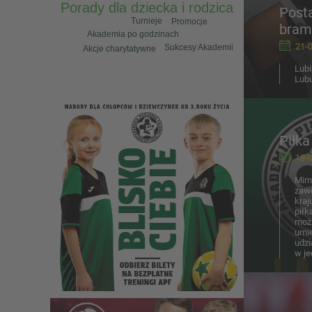
Porady dla dziecka i rodzica
Posta
Turnieje
Promocje
bram
Akademia po godzinach
21-0
Sukcesy Akademii
Akcje charytatywne
Lubi
Lubu
Piłka
18-0
Mimo
zawo
kraj
piłk
możl
umie
udzi
w je