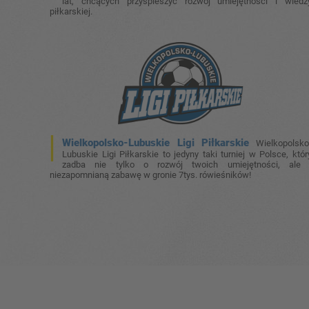
lat, chcących przyspieszyć rozwój umiejętności i wiedz
piłkarskiej.
Wielkopolsko-Lubuskie Ligi Piłkarskie
Wielkopolsko
Lubuskie Ligi Piłkarskie to jedyny taki turniej w Polsce, któr
zadba nie tylko o rozwój twoich umiejętności, ale 
niezapomnianą zabawę w gronie 7tys. rówieśników!