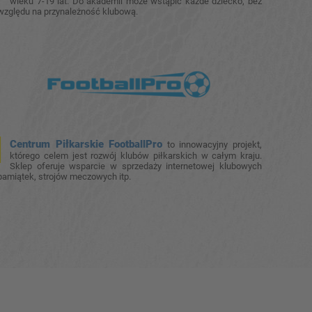
wieku 7-19 lat. Do akademii może wstąpić każde dziecko, bez
względu na przynależność klubową.
Centrum Piłkarskie FootballPro
to innowacyjny projekt,
którego celem jest rozwój klubów piłkarskich w całym kraju.
Sklep oferuje wsparcie w sprzedaży internetowej klubowych
pamiątek, strojów meczowych itp.