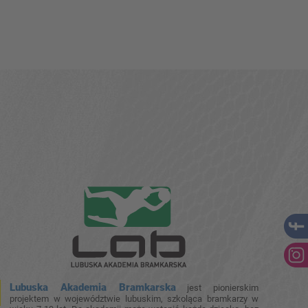
Lubuska Akademia Bramkarska
jest pionierskim
projektem w województwie lubuskim, szkoląca bramkarzy w