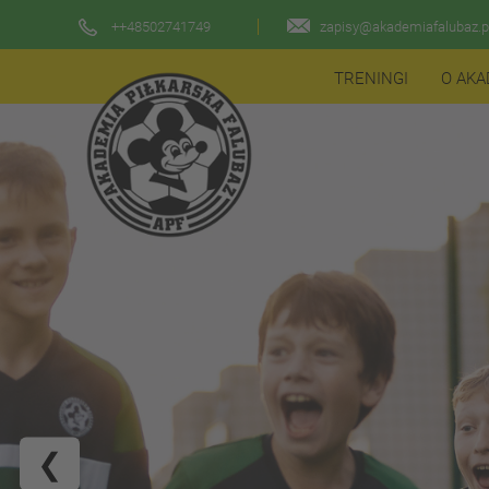
++48502741749
zapisy@akademiafalubaz.p
TRENINGI
O AKA
❮