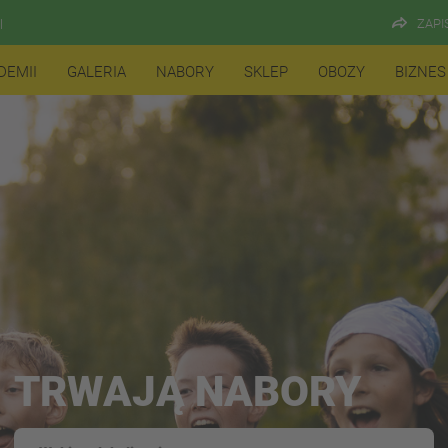
ZAPI
l
DEMII
GALERIA
NABORY
SKLEP
OBOZY
BIZNES
TRWAJĄ NABORY