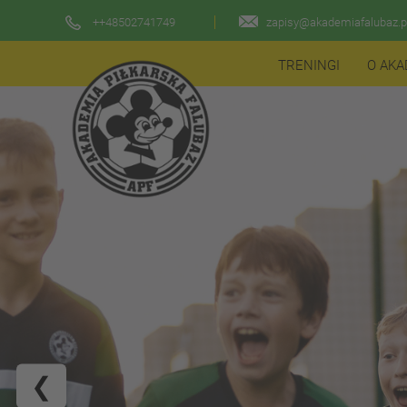
++48502741749
zapisy@akademiafalubaz.p
TRENINGI
O AKA
❮