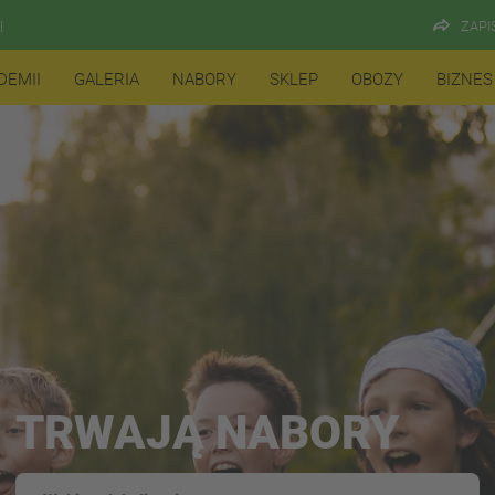
ZAPI
l
DEMII
GALERIA
NABORY
SKLEP
OBOZY
BIZNES
TRWAJĄ NABORY