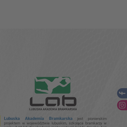
Lubuska Akademia Bramkarska
jest pionierskim
projektem w województwie lubuskim, szkoląca bramkarzy w