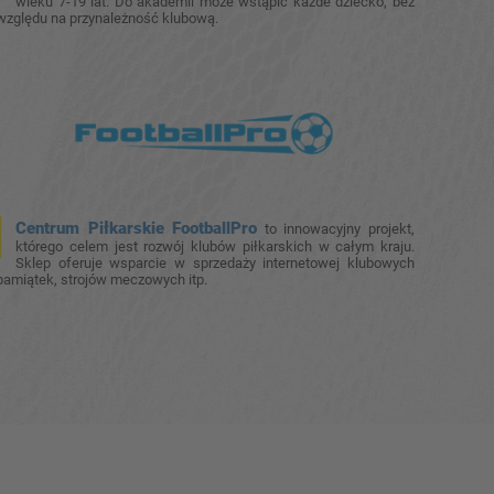
wieku 7-19 lat. Do akademii może wstąpić każde dziecko, bez
względu na przynależność klubową.
Centrum Piłkarskie FootballPro
to innowacyjny projekt,
którego celem jest rozwój klubów piłkarskich w całym kraju.
Sklep oferuje wsparcie w sprzedaży internetowej klubowych
pamiątek, strojów meczowych itp.