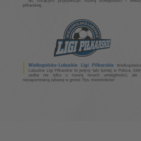
lat, chcących przyspieszyć rozwój umiejętności i wiedz
piłkarskiej.
Wielkopolsko-Lubuskie Ligi Piłkarskie
Wielkopolsko
Lubuskie Ligi Piłkarskie to jedyny taki turniej w Polsce, któr
zadba nie tylko o rozwój twoich umiejętności, ale 
niezapomnianą zabawę w gronie 7tys. rówieśników!